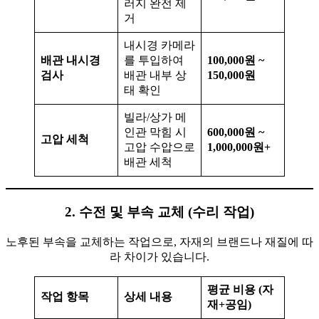
러지 완전 제
거
내시경 카메라
배관 내시경
를 투입하여
100,000원 ~
검사
배관 내부 상
150,000원
태 확인
빌라/상가 메
인관 막힘 시
600,000원 ~
고압 세척
고압 수압으로
1,000,000원+
배관 세척
2. 수전 및 부속 교체 (수리 작업)
노후된 부속을 교체하는 작업으로, 자재의 브랜드나 재질에 따
라 차이가 있습니다.
평균 비용 (자
작업 항목
상세 내용
재+공임)