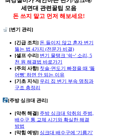
최강설비가 제안하는 변기/싱크대/
세면대 관련꿀팁 모음
돈 쓰지 말고 먼저 해보세요!
[변기 관리]
[긴급 조치]
돈 들이지 않고 혼자 변기
뚫는 법 4가지 (전문가 비결)
[셀프 수리]
변기 물탱크 '쉭~' 소리, 5
천 원 해결법 바로가기
[주의 사항]
칫솔·면도기 빠졌을 때 '뚫
어뻥' 하면 안 되는 이유
[기초 지식]
우리 집 변기 부속 명칭과
구조 총정리
[주방 싱크대 관리]
[악취 해결]
주방 싱크대 악취의 주범,
배수구 통 교체 시기와 확실한 해결
방법
[막힘 예방]
싱크대 배수구에 '기름기'