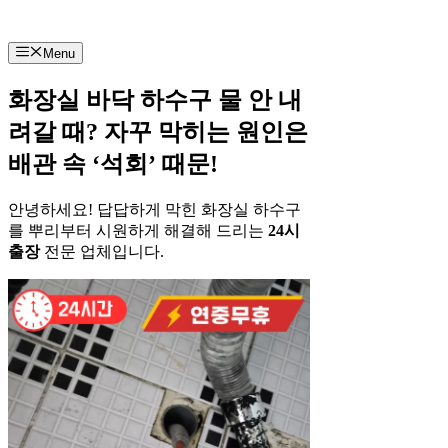
컨
텐
Menu
츠
로
화장실 바닥 하수구 물 안 내
건
너
려갈 때? 자꾸 막히는 원인은
뛰
배관 속 ‘석회’ 때문!
기
안녕하세요! 답답하게 막힌 화장실 하수구
를 뿌리부터 시원하게 해결해 드리는
24시
출장
전문 업체입니다.