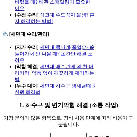
버렸을 때? 배관 스케일링이 필요한
이유
[수전 수리]
싱크대 수도꼭지 물샘? 혼
자 해결하는 방법!
[세면대 수리/관리]
[자가 수리]
세면대 물마개(폽업)가 쏙
들어가서 안 나올 때? 초간단 해결 노
하우
[막힘 해결]
세면대 배수관에 꽉 찬 머
리카락, 약품 없이 깨끗하게 제거하는
법
[누수 대처]
세면대 하수구 냄새날때 3
천원 해결법
1. 하수구 및 변기막힘 해결 (소통 작업)
가장 문의가 많은 항목으로, 장비 사용 단계에 따라 비용이 구
분됩니다.