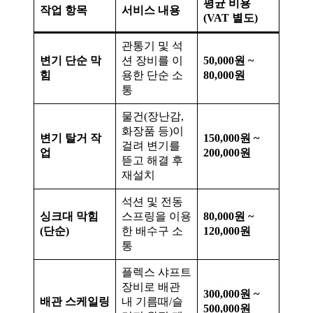
평균 비용
작업 항목
서비스 내용
(VAT 별도)
관통기 및 석
변기 단순 막
션 장비를 이
50,000원 ~
힘
용한 단순 소
80,000원
통
물건(장난감,
화장품 등)이
변기 탈거 작
150,000원 ~
걸려 변기를
업
200,000원
뜯고 해결 후
재설치
석션 및 전동
싱크대 막힘
스프링을 이용
80,000원 ~
(단순)
한 배수구 소
120,000원
통
플렉스 샤프트
장비로 배관
300,000원 ~
배관 스케일링
내 기름때/슬
500,000원