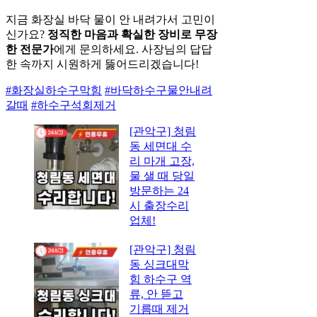
지금 화장실 바닥 물이 안 내려가서 고민이
신가요?
정직한 마음과 확실한 장비로 무장
한 전문가
에게 문의하세요. 사장님의 답답
한 속까지 시원하게 뚫어드리겠습니다!
#화장실하수구막힘
#바닥하수구물안내려
갈때
#하수구석회제거
[관악구] 청림
동 세면대 수
리 마개 고장,
물 샐 때 당일
방문하는 24
시 출장수리
업체!
[관악구] 청림
동 싱크대막
힘 하수구 역
류, 안 뜯고
기름때 제거