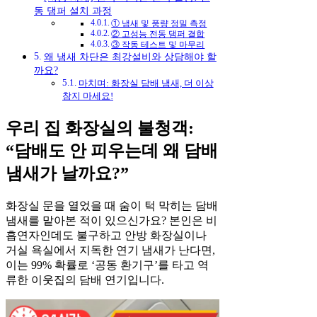
동 댐퍼 설치 과정
① 냄새 및 풍량 정밀 측정
② 고성능 전동 댐퍼 결합
③ 작동 테스트 및 마무리
왜 냄새 차단은 최강설비와 상담해야 할
까요?
마치며: 화장실 담배 냄새, 더 이상
참지 마세요!
우리 집 화장실의 불청객:
“담배도 안 피우는데 왜 담배
냄새가 날까요?”
화장실 문을 열었을 때 숨이 턱 막히는 담배
냄새를 맡아본 적이 있으신가요? 본인은 비
흡연자인데도 불구하고 안방 화장실이나
거실 욕실에서 지독한 연기 냄새가 난다면,
이는 99% 확률로 ‘공동 환기구’를 타고 역
류한 이웃집의 담배 연기입니다.