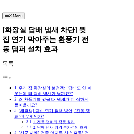
컨
텐
Menu
츠
로
[화장실 담배 냄새 차단] 윗
건
너
집 연기 막아주는 환풍기 전
뛰
동 댐퍼 설치 효과
기
목록
우리 집 화장실의 불청객: “담배도 안 피
우는데 왜 담배 냄새가 날까요?”
왜 환풍기를 껐을 때 냄새가 더 심하게
들어올까요?
[해결책] 담배 연기 철벽 방어, ‘전동 댐
퍼’란 무엇인가?
1. 전동 댐퍼의 작동 원리
2. 담배 냄새 외의 부가적인 효과
[시공 사례] 전국 어디든 신속 출동! 전