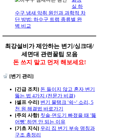
실 하
수구 냄새 악취 원인과 과학적 차
단 방법: 하수구 트랩 종류별 완
벽 비교
최강설비가 제안하는 변기/싱크대/
세면대 관련꿀팁 모음
돈 쓰지 말고 먼저 해보세요!
[변기 관리]
[긴급 조치]
돈 들이지 않고 혼자 변기
뚫는 법 4가지 (전문가 비결)
[셀프 수리]
변기 물탱크 '쉭~' 소리, 5
천 원 해결법 바로가기
[주의 사항]
칫솔·면도기 빠졌을 때 '뚫
어뻥' 하면 안 되는 이유
[기초 지식]
우리 집 변기 부속 명칭과
구조 총정리