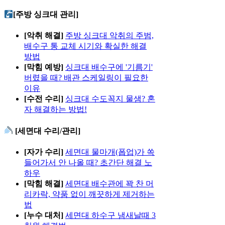
[주방 싱크대 관리]
[악취 해결]
주방 싱크대 악취의 주범,
배수구 통 교체 시기와 확실한 해결
방법
[막힘 예방]
싱크대 배수구에 '기름기'
버렸을 때? 배관 스케일링이 필요한
이유
[수전 수리]
싱크대 수도꼭지 물샘? 혼
자 해결하는 방법!
[세면대 수리/관리]
[자가 수리]
세면대 물마개(폽업)가 쏙
들어가서 안 나올 때? 초간단 해결 노
하우
[막힘 해결]
세면대 배수관에 꽉 찬 머
리카락, 약품 없이 깨끗하게 제거하는
법
[누수 대처]
세면대 하수구 냄새날때 3