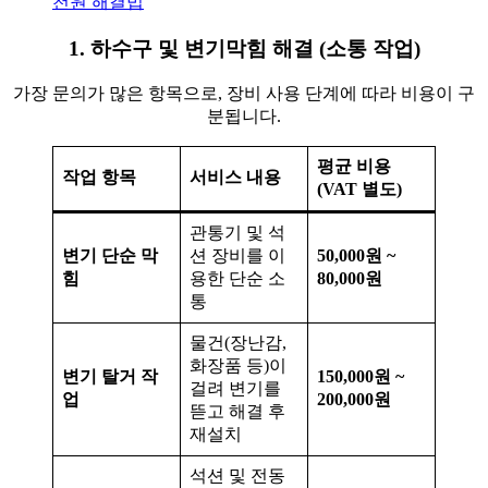
천원 해결법
1. 하수구 및 변기막힘 해결 (소통 작업)
가장 문의가 많은 항목으로, 장비 사용 단계에 따라 비용이 구
분됩니다.
평균 비용
작업 항목
서비스 내용
(VAT 별도)
관통기 및 석
변기 단순 막
션 장비를 이
50,000원 ~
힘
용한 단순 소
80,000원
통
물건(장난감,
화장품 등)이
변기 탈거 작
150,000원 ~
걸려 변기를
업
200,000원
뜯고 해결 후
재설치
석션 및 전동