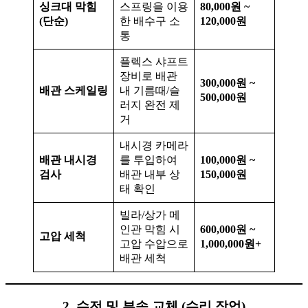
싱크대 막힘
스프링을 이용
80,000원 ~
(단순)
한 배수구 소
120,000원
통
플렉스 샤프트
장비로 배관
300,000원 ~
배관 스케일링
내 기름때/슬
500,000원
러지 완전 제
거
내시경 카메라
배관 내시경
를 투입하여
100,000원 ~
검사
배관 내부 상
150,000원
태 확인
빌라/상가 메
인관 막힘 시
600,000원 ~
고압 세척
고압 수압으로
1,000,000원+
배관 세척
2. 수전 및 부속 교체 (수리 작업)