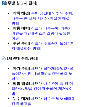
[주방 싱크대 관리]
[악취 해결]
주방 싱크대 악취의 주범,
배수구 통 교체 시기와 확실한 해결
방법
[막힘 예방]
싱크대 배수구에 '기름기'
버렸을 때? 배관 스케일링이 필요한
이유
[수전 수리]
싱크대 수도꼭지 물샘? 혼
자 해결하는 방법!
[세면대 수리/관리]
[자가 수리]
세면대 물마개(폽업)가 쏙
들어가서 안 나올 때? 초간단 해결 노
하우
[막힘 해결]
세면대 배수관에 꽉 찬 머
리카락, 약품 없이 깨끗하게 제거하는
법
[누수 대처]
세면대 하수구 냄새날때 3
천원 해결법