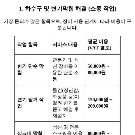
1. 하수구 및 변기막힘 해결 (소통 작업)
가장 문의가 많은 항목으로, 장비 사용 단계에 따라 비용이 구
분됩니다.
평균 비용
작업 항목
서비스 내용
(VAT 별도)
관통기 및 석
변기 단순 막
션 장비를 이
50,000원 ~
힘
용한 단순 소
80,000원
통
물건(장난감,
화장품 등)이
변기 탈거 작
150,000원 ~
걸려 변기를
업
200,000원
뜯고 해결 후
재설치
석션 및 전동
싱크대 막힘
스프링을 이용
80,000원 ~