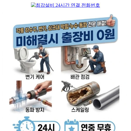
컨
텐
츠
로
건
너
뛰
기