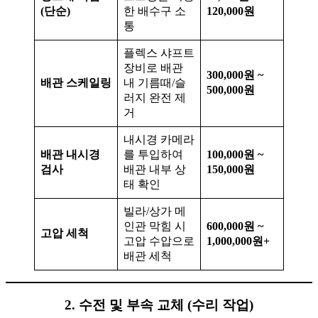
(단순)
한 배수구 소
120,000원
통
플렉스 샤프트
장비로 배관
300,000원 ~
배관 스케일링
내 기름때/슬
500,000원
러지 완전 제
거
내시경 카메라
배관 내시경
를 투입하여
100,000원 ~
검사
배관 내부 상
150,000원
태 확인
빌라/상가 메
인관 막힘 시
600,000원 ~
고압 세척
고압 수압으로
1,000,000원+
배관 세척
2. 수전 및 부속 교체 (수리 작업)