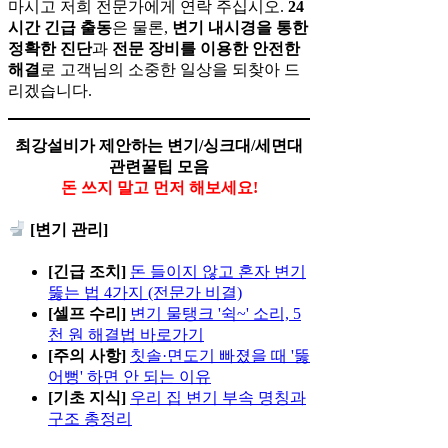
마시고 저희 전문가에게 연락 주십시오.
24
시간 긴급 출동
은 물론,
변기 내시경을 통한
정확한 진단
과
전문 장비를 이용한 안전한
해결
로 고객님의 소중한 일상을 되찾아 드
리겠습니다.
최강설비가 제안하는 변기/싱크대/세면대
관련꿀팁 모음
돈 쓰지 말고 먼저 해보세요!
[변기 관리]
[긴급 조치]
돈 들이지 않고 혼자 변기
뚫는 법 4가지 (전문가 비결)
[셀프 수리]
변기 물탱크 '쉭~' 소리, 5
천 원 해결법 바로가기
[주의 사항]
칫솔·면도기 빠졌을 때 '뚫
어뻥' 하면 안 되는 이유
[기초 지식]
우리 집 변기 부속 명칭과
구조 총정리