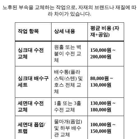
노후된 부속을 교체하는 작업으로, 자재의 브랜드나 재질에 따
라 차이가 있습니다.
평균 비용 (자
작업 항목
상세 내용
재+공임)
원홀 또는 벽
싱크대 수전
150,000원 ~
붙이 수전 교
교체
200,000원
체
배수통(플라
싱크대 배수구
스틱/스텐) 및
80,000원 ~
세트
호스 전체 교
130,000원
체
세면대 수전
1홀 또는 3홀
130,000원 ~
교체
수전 교체
180,000원
물마개(폽업)
세면대 폽업/
100,000원 ~
및 하부 배수
트랩
150,000원
관 교체