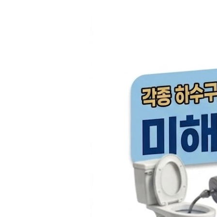
컨
텐
츠
로
건
너
뛰
기