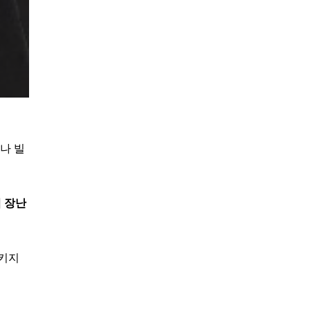
나 빌
 장난
시키지