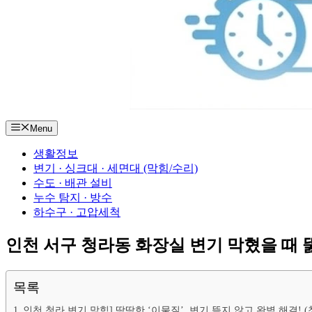
Menu
생활정보
변기 · 싱크대 · 세면대 (막힘/수리)
수도 · 배관 설비
누수 탐지 · 방수
하수구 · 고압세척
인천 서구 청라동 화장실 변기 막혔을 때 뚫
목록
인천 청라 변기 막힘] 딱딱한 ‘이물질’, 변기 뜯지 않고 완벽 해결!