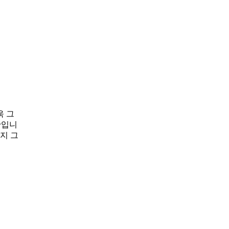
욱 그
황입니
지 그