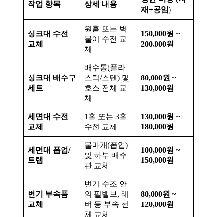
작업 항목
상세 내용
재+공임)
원홀 또는 벽
싱크대 수전
150,000원 ~
붙이 수전 교
교체
200,000원
체
배수통(플라
싱크대 배수구
스틱/스텐) 및
80,000원 ~
세트
호스 전체 교
130,000원
체
세면대 수전
1홀 또는 3홀
130,000원 ~
교체
수전 교체
180,000원
물마개(폽업)
세면대 폽업/
100,000원 ~
및 하부 배수
트랩
150,000원
관 교체
변기 수조 안
변기 부속품
의 필밸브, 레
80,000원 ~
교체
버 등 부속 전
120,000원
체 교체