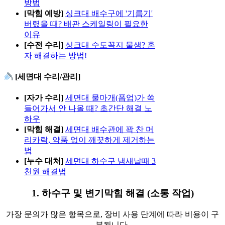
방법
[막힘 예방]
싱크대 배수구에 '기름기'
버렸을 때? 배관 스케일링이 필요한
이유
[수전 수리]
싱크대 수도꼭지 물샘? 혼
자 해결하는 방법!
[세면대 수리/관리]
[자가 수리]
세면대 물마개(폽업)가 쏙
들어가서 안 나올 때? 초간단 해결 노
하우
[막힘 해결]
세면대 배수관에 꽉 찬 머
리카락, 약품 없이 깨끗하게 제거하는
법
[누수 대처]
세면대 하수구 냄새날때 3
천원 해결법
1. 하수구 및 변기막힘 해결 (소통 작업)
가장 문의가 많은 항목으로, 장비 사용 단계에 따라 비용이 구
분됩니다.