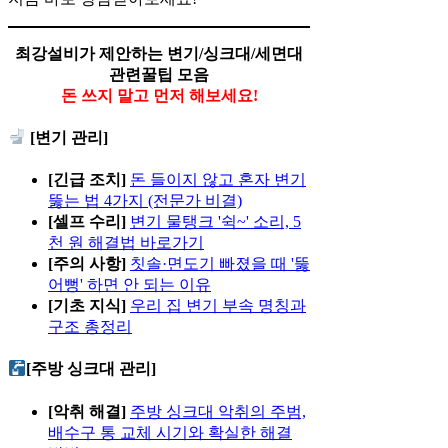
최강설비가 제안하는 변기/싱크대/세면대
관련꿀팁 모음
돈 쓰지 말고 먼저 해보세요!
[변기 관리]
[긴급 조치]
돈 들이지 않고 혼자 변기
뚫는 법 4가지 (전문가 비결)
[셀프 수리]
변기 물탱크 '쉭~' 소리, 5
천 원 해결법 바로가기
[주의 사항]
칫솔·면도기 빠졌을 때 '뚫
어뻥' 하면 안 되는 이유
[기초 지식]
우리 집 변기 부속 명칭과
구조 총정리
[주방 싱크대 관리]
[악취 해결]
주방 싱크대 악취의 주범,
배수구 통 교체 시기와 확실한 해결