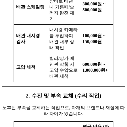
장비로 배관
300,000원 ~
배관 스케일링
내 기름때/슬
500,000원
러지 완전 제
거
내시경 카메라
배관 내시경
를 투입하여
100,000원 ~
검사
배관 내부 상
150,000원
태 확인
빌라/상가 메
인관 막힘 시
600,000원 ~
고압 세척
고압 수압으로
1,000,000원+
배관 세척
2. 수전 및 부속 교체 (수리 작업)
노후된 부속을 교체하는 작업으로, 자재의 브랜드나 재질에 따
라 차이가 있습니다.
평균 비용 (자