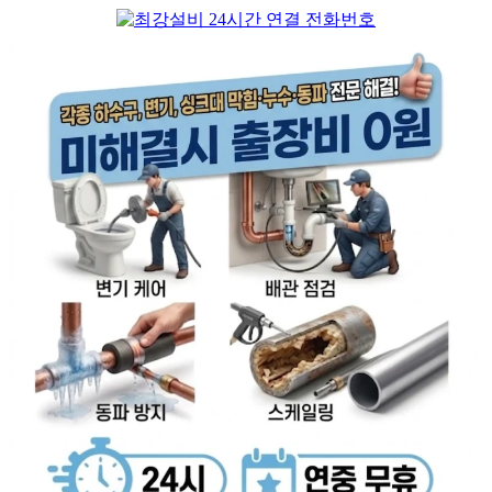
컨
텐
츠
로
건
너
뛰
기