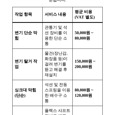
평균 비용
작업 항목
서비스 내용
(VAT 별도)
관통기 및 석
변기 단순 막
션 장비를 이
50,000원 ~
힘
용한 단순 소
80,000원
통
물건(장난감,
화장품 등)이
변기 탈거 작
150,000원 ~
걸려 변기를
업
200,000원
뜯고 해결 후
재설치
석션 및 전동
싱크대 막힘
스프링을 이용
80,000원 ~
(단순)
한 배수구 소
120,000원
통
플렉스 샤프트