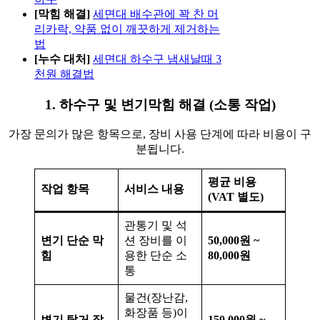
[막힘 해결]
세면대 배수관에 꽉 찬 머
리카락, 약품 없이 깨끗하게 제거하는
법
[누수 대처]
세면대 하수구 냄새날때 3
천원 해결법
1. 하수구 및 변기막힘 해결 (소통 작업)
가장 문의가 많은 항목으로, 장비 사용 단계에 따라 비용이 구
분됩니다.
평균 비용
작업 항목
서비스 내용
(VAT 별도)
관통기 및 석
변기 단순 막
션 장비를 이
50,000원 ~
힘
용한 단순 소
80,000원
통
물건(장난감,
화장품 등)이
변기 탈거 작
150,000원 ~