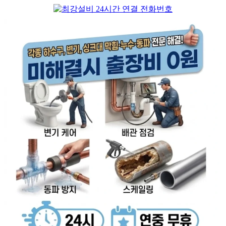
컨
텐
츠
로
건
너
뛰
기