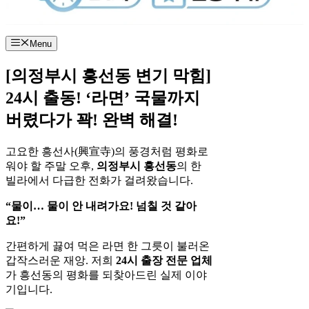
Menu
[의정부시 흥선동 변기 막힘]
24시 출동! ‘라면’ 국물까지
버렸다가 꽉! 완벽 해결!
고요한 흥선사(興宣寺)의 풍경처럼 평화로
워야 할 주말 오후,
의정부시 흥선동
의 한
빌라에서 다급한 전화가 걸려왔습니다.
“물이… 물이 안 내려가요! 넘칠 것 같아
요!”
간편하게 끓여 먹은 라면 한 그릇이 불러온
갑작스러운 재앙. 저희
24시 출장 전문 업체
가 흥선동의 평화를 되찾아드린 실제 이야
기입니다.