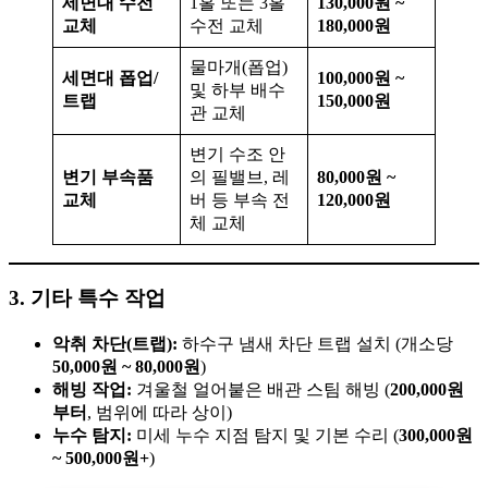
세면대 수전
1홀 또는 3홀
130,000원 ~
교체
수전 교체
180,000원
물마개(폽업)
세면대 폽업/
100,000원 ~
및 하부 배수
트랩
150,000원
관 교체
변기 수조 안
변기 부속품
의 필밸브, 레
80,000원 ~
교체
버 등 부속 전
120,000원
체 교체
3. 기타 특수 작업
악취 차단(트랩):
하수구 냄새 차단 트랩 설치 (개소당
50,000원 ~ 80,000원
)
해빙 작업:
겨울철 얼어붙은 배관 스팀 해빙 (
200,000원
부터
, 범위에 따라 상이)
누수 탐지:
미세 누수 지점 탐지 및 기본 수리 (
300,000원
~ 500,000원+
)