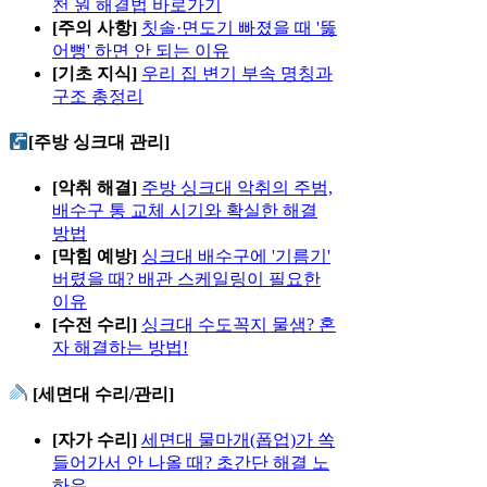
천 원 해결법 바로가기
[주의 사항]
칫솔·면도기 빠졌을 때 '뚫
어뻥' 하면 안 되는 이유
[기초 지식]
우리 집 변기 부속 명칭과
구조 총정리
[주방 싱크대 관리]
[악취 해결]
주방 싱크대 악취의 주범,
배수구 통 교체 시기와 확실한 해결
방법
[막힘 예방]
싱크대 배수구에 '기름기'
버렸을 때? 배관 스케일링이 필요한
이유
[수전 수리]
싱크대 수도꼭지 물샘? 혼
자 해결하는 방법!
[세면대 수리/관리]
[자가 수리]
세면대 물마개(폽업)가 쏙
들어가서 안 나올 때? 초간단 해결 노
하우