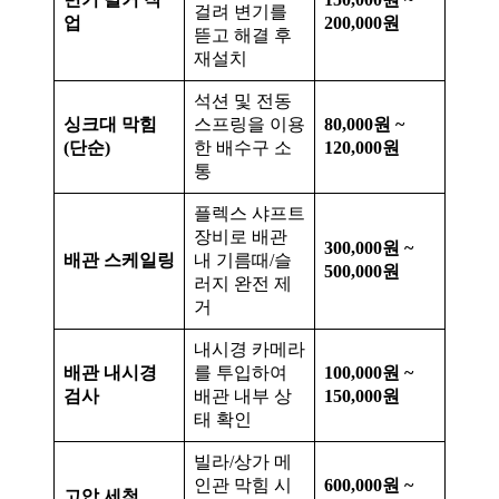
걸려 변기를
업
200,000원
뜯고 해결 후
재설치
석션 및 전동
싱크대 막힘
스프링을 이용
80,000원 ~
(단순)
한 배수구 소
120,000원
통
플렉스 샤프트
장비로 배관
300,000원 ~
배관 스케일링
내 기름때/슬
500,000원
러지 완전 제
거
내시경 카메라
배관 내시경
를 투입하여
100,000원 ~
검사
배관 내부 상
150,000원
태 확인
빌라/상가 메
인관 막힘 시
600,000원 ~
고압 세척