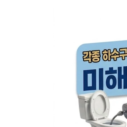
컨
텐
츠
로
건
너
뛰
기