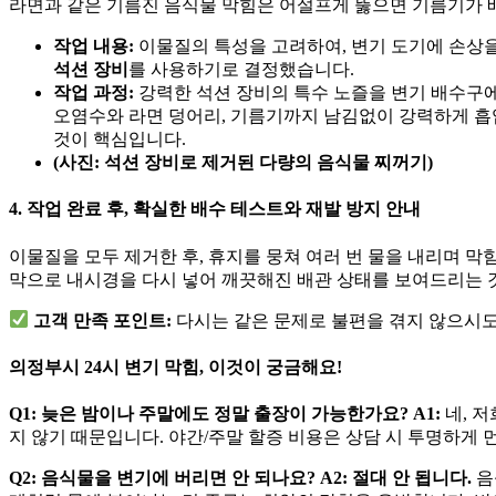
라면과 같은 기름진 음식물 막힘은 어설프게 뚫으면 기름기가 배
작업 내용:
이물질의 특성을 고려하여, 변기 도기에 손상
석션 장비
를 사용하기로 결정했습니다.
작업 과정:
강력한 석션 장비의 특수 노즐을 변기 배수구에
오염수와 라면 덩어리, 기름기까지 남김없이 강력하게 
것이 핵심입니다.
(사진: 석션 장비로 제거된 다량의 음식물 찌꺼기)
4. 작업 완료 후, 확실한 배수 테스트와 재발 방지 안내
이물질을 모두 제거한 후, 휴지를 뭉쳐 여러 번 물을 내리며 
막으로 내시경을 다시 넣어 깨끗해진 배관 상태를 보여드리는 
고객 만족 포인트:
다시는 같은 문제로 불편을 겪지 않으시
의정부시 24시 변기 막힘, 이것이 궁금해요!
Q1: 늦은 밤이나 주말에도 정말 출장이 가능한가요?
A1:
네, 
지 않기 때문입니다. 야간/주말 할증 비용은 상담 시 투명하게 
Q2: 음식물을 변기에 버리면 안 되나요?
A2:
절대 안 됩니다.
음