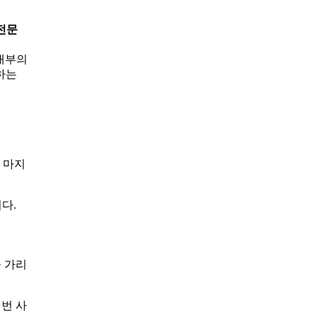
전문
 내부의
하는
 마지
다.
 가리
번 사