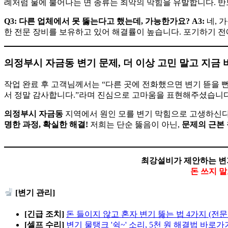
례처럼 물에 불어나는 면 종류는 최악의 막힘을 유발합니다. 반
Q3: 다른 업체에서 못 뚫는다고 했는데, 가능한가요?
A3:
네, 
한 전문 장비를 보유하고 있어 해결률이 높습니다. 포기하기 전
의정부시 자금동 변기 문제, 더 이상 고민 말고 지금
작업 완료 후 고객님께서는 “다른 곳에 전화했으면 변기 뜯을
서 정말 감사합니다.”라며 진심으로 고마움을 표현해주셨습니다
의정부시 자금동
지역에서 원인 모를 변기 막힘으로 고생하신다
명한 과정, 확실한 해결!
저희는 단순 뚫음이 아닌,
문제의 근본
최강설비가 제안하는 변
돈 쓰지 
[변기 관리]
[긴급 조치]
돈 들이지 않고 혼자 변기 뚫는 법 4가지 (전문
[셀프 수리]
변기 물탱크 '쉭~' 소리, 5천 원 해결법 바로가