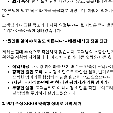
초기 증상:
변기 물이 전혀 내려가지 않고, 물을 내리면 수
“어젯밤에 먹고 남은 라면을 국물째로 버렸는데, 아침에 일어나
다.”
고객님의 다급한 목소리에 저희
의정부 24시 변기
팀은 즉시 출
수위가 아슬아슬한 상태였습니다.
2. ‘원인을 알아야 해결도 빠릅니다’ – 배관 내시경 정밀 진단
저희는 절대 추측으로 작업하지 않습니다. 고객님의 소중한 변
원인을 정확히 파악합니다. 이것이 저희가 다른 업체와 다른 첫
작업 내용:
내시경 카메라를 변기 배수구 깊숙이 투입하여
정확한 원인 포착:
내시경 화면으로 확인한 결과, 변기 S
끈적한 덩어리를 형성해 배관을 완전히 막고 있었습니다.
(사진: 내시경 화면에 꽉 찬 라면 찌꺼기와 기름 덩어리)
투명한 설명:
고객님께도 이 내시경 화면을 직접 보여드리며
결 방법을 투명하게 설명드렸습니다.
3. 변기 손상 ZERO! 맞춤형 장비로 완벽 제거