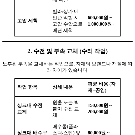
빌라/상가 메
인관 막힘 시
600,000원 ~
고압 세척
고압 수압으로
1,000,000원+
배관 세척
2. 수전 및 부속 교체 (수리 작업)
노후된 부속을 교체하는 작업으로, 자재의 브랜드나 재질에 따
라 차이가 있습니다.
평균 비용 (자
작업 항목
상세 내용
재+공임)
원홀 또는 벽
싱크대 수전
150,000원 ~
붙이 수전 교
교체
200,000원
체
배수통(플라
싱크대 배수구
스틱/스텐) 및
80,000원 ~