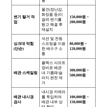
통
물건(장난감,
화장품 등)이
변기 탈거 작
150,000원 ~
걸려 변기를
업
200,000원
뜯고 해결 후
재설치
석션 및 전동
싱크대 막힘
스프링을 이용
80,000원 ~
(단순)
한 배수구 소
120,000원
통
플렉스 샤프트
장비로 배관
300,000원 ~
배관 스케일링
내 기름때/슬
500,000원
러지 완전 제
거
내시경 카메라
배관 내시경
를 투입하여
100,000원 ~
검사
배관 내부 상
150,000원
태 확인