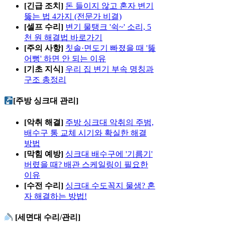
[긴급 조치]
돈 들이지 않고 혼자 변기
뚫는 법 4가지 (전문가 비결)
[셀프 수리]
변기 물탱크 '쉭~' 소리, 5
천 원 해결법 바로가기
[주의 사항]
칫솔·면도기 빠졌을 때 '뚫
어뻥' 하면 안 되는 이유
[기초 지식]
우리 집 변기 부속 명칭과
구조 총정리
[주방 싱크대 관리]
[악취 해결]
주방 싱크대 악취의 주범,
배수구 통 교체 시기와 확실한 해결
방법
[막힘 예방]
싱크대 배수구에 '기름기'
버렸을 때? 배관 스케일링이 필요한
이유
[수전 수리]
싱크대 수도꼭지 물샘? 혼
자 해결하는 방법!
[세면대 수리/관리]