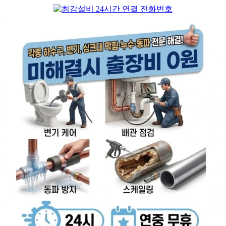
컨
텐
츠
로
건
너
뛰
기