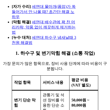
[자가 수리]
세면대 물마개(폽업)가 쏙
들어가서 안 나올 때? 초간단 해결 노
하우
[막힘 해결]
세면대 배수관에 꽉 찬 머
리카락, 약품 없이 깨끗하게 제거하는
법
[누수 대처]
세면대 하수구 냄새날때 3
천원 해결법
1. 하수구 및 변기막힘 해결 (소통 작업)
가장 문의가 많은 항목으로, 장비 사용 단계에 따라 비용이 구
분됩니다.
평균 비용
작업 항목
서비스 내용
(VAT 별도)
관통기 및 석
변기 단순 막
션 장비를 이
50,000원 ~
힘
용한 단순 소
80,000원