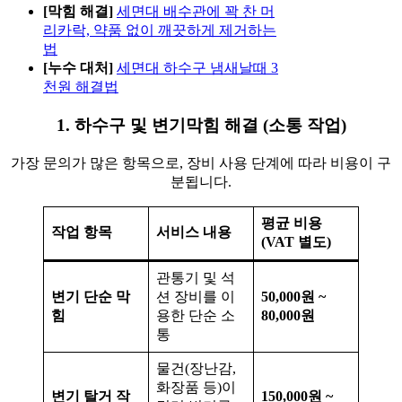
[막힘 해결]
세면대 배수관에 꽉 찬 머
리카락, 약품 없이 깨끗하게 제거하는
법
[누수 대처]
세면대 하수구 냄새날때 3
천원 해결법
1. 하수구 및 변기막힘 해결 (소통 작업)
가장 문의가 많은 항목으로, 장비 사용 단계에 따라 비용이 구
분됩니다.
평균 비용
작업 항목
서비스 내용
(VAT 별도)
관통기 및 석
변기 단순 막
션 장비를 이
50,000원 ~
힘
용한 단순 소
80,000원
통
물건(장난감,
화장품 등)이
변기 탈거 작
150,000원 ~