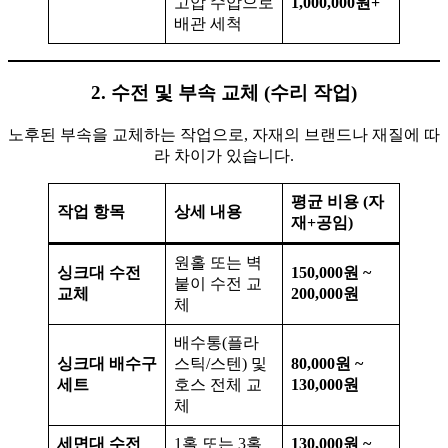
고압 수압으로
1,000,000원+
배관 세척
2. 수전 및 부속 교체 (수리 작업)
노후된 부속을 교체하는 작업으로, 자재의 브랜드나 재질에 따
라 차이가 있습니다.
평균 비용 (자
작업 항목
상세 내용
재+공임)
원홀 또는 벽
싱크대 수전
150,000원 ~
붙이 수전 교
교체
200,000원
체
배수통(플라
싱크대 배수구
스틱/스텐) 및
80,000원 ~
세트
호스 전체 교
130,000원
체
세면대 수전
1홀 또는 3홀
130,000원 ~