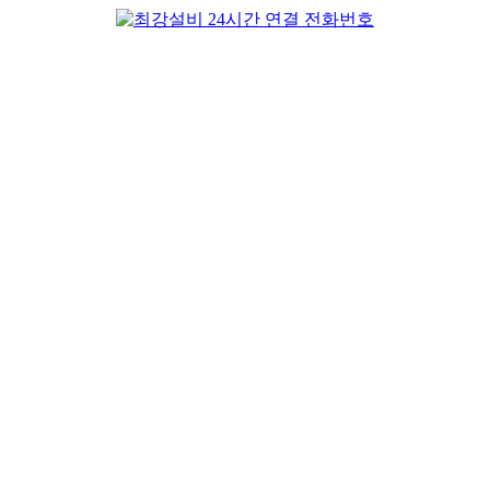
컨
텐
츠
로
건
너
뛰
기