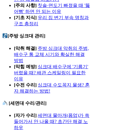
[주의 사항]
칫솔·면도기 빠졌을 때 '뚫
어뻥' 하면 안 되는 이유
[기초 지식]
우리 집 변기 부속 명칭과
구조 총정리
[주방 싱크대 관리]
[악취 해결]
주방 싱크대 악취의 주범,
배수구 통 교체 시기와 확실한 해결
방법
[막힘 예방]
싱크대 배수구에 '기름기'
버렸을 때? 배관 스케일링이 필요한
이유
[수전 수리]
싱크대 수도꼭지 물샘? 혼
자 해결하는 방법!
[세면대 수리/관리]
[자가 수리]
세면대 물마개(폽업)가 쏙
들어가서 안 나올 때? 초간단 해결 노
하우