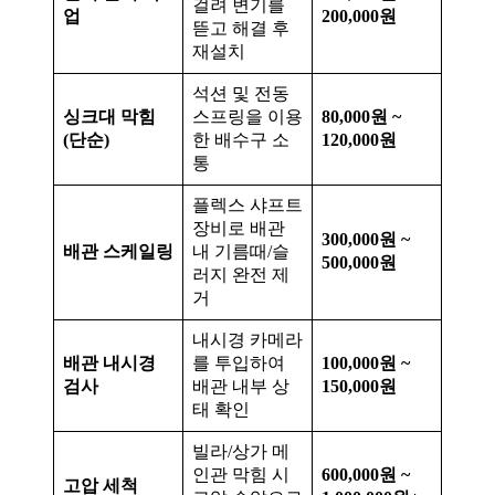
걸려 변기를
업
200,000원
뜯고 해결 후
재설치
석션 및 전동
싱크대 막힘
스프링을 이용
80,000원 ~
(단순)
한 배수구 소
120,000원
통
플렉스 샤프트
장비로 배관
300,000원 ~
배관 스케일링
내 기름때/슬
500,000원
러지 완전 제
거
내시경 카메라
배관 내시경
를 투입하여
100,000원 ~
검사
배관 내부 상
150,000원
태 확인
빌라/상가 메
인관 막힘 시
600,000원 ~
고압 세척