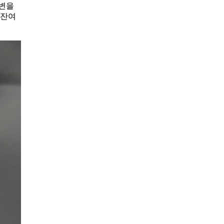
주변을
 잔여