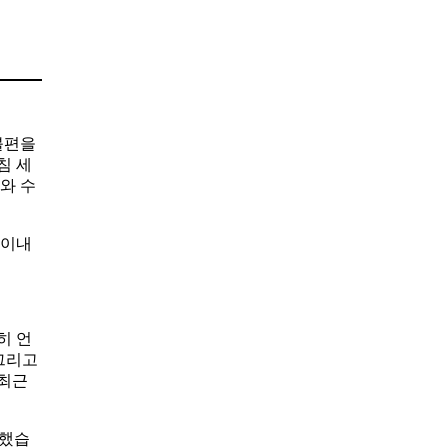
불편을
침 세
와 수
 이내
히 언
 그리고
 최근
검했습