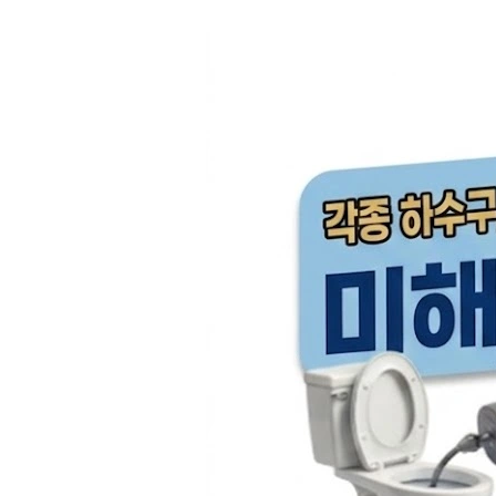
컨
텐
츠
로
건
너
뛰
기