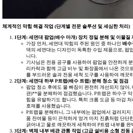
체계적인 막힘 해결 작업 (단계별 전문 솔루션 및 세심한 처리)
1단계: 세면대 팝업(배수 마개) 장치 정밀 분해 및 이물질
가장 먼저, 세면대 막힘의 주된 원인 중 하나인
배수
댁의 세면대는 디자인이 독특한 수입 제품으로, 팝
니다.
기사님은 전용 공구를 사용하여 팝업을 안전하게 분
리카락과 함께 고급 비누 및 화장품에서 나온 것으로
를 부드러운 솔과 전용 세척 도구를 사용하여 깨끗
2단계: 세면대 하부 P트랩(배수 트랩) 분해 청소 및 점검
팝업 청소 후에도 물 빠짐이 완전히 개선되지 않아, 
관)**을 분해하여 점검했습니다. P트랩은 하수구 
힘을 유발하기도 합니다. 특히 크롬 도금 등 마감 처
호재를 사용했습니다.
P트랩을 분해하니, 그 내부에는 팝업에서 걸러지지 
품 잔여물 등이 끈적하게 엉겨 마치 진흙처럼 단단
긁어내고 물로 깨끗하게 세척하여 P트랩 내부를 완
3단계: 벽체 내부 배관 관통 작업 (고급 설비용 소형 전동