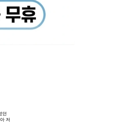
렸던
아 저