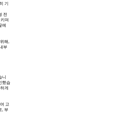
히 기
형 전
시키며
끝에
위해,
 내부
습니
확인했습
심하게
여 고
, 부