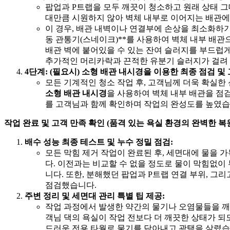
팝업과 P트랩을 모두 깨끗이 청소하고 원래 상태 
대만큼 시원하지 않아 벽체 내부로 이어지는 배관에
이 경우, 배관 내벽이나 연결부에 손상을 최소화하기
동 관통기(스네이크)**를 사용하여 벽체 내부 배
배관 벽에 붙어있을 수 있는 잔여 슬러지를 부드럽
추가적인 머리카락과 끈적한 유분기 슬러지가 걸려 
4단계: (필요시) 소형 배관 내시경을 이용한 최종 점검 및
모든 기계적인 청소 작업 후, 고객님께 더욱 확실한
소형 배관 내시경
을 사용하여 벽체 내부 배관을 점
를 고객님과 함께 확인하며 작업의 완성도를 높였습
작업 완료 및 고객 만족 확인 (품격 있는 욕실 환경의 완벽한 복
배수 성능 최종 테스트 및 누수 정밀 점검:
모든 막힘 제거 작업이 완료된 후, 세면대에 물을
다. 이전과는 비교할 수 없을 정도로 물이 막힘없
니다. 또한, 분해했던 팝업과 P트랩 연결 부위, 그
점검했습니다.
주변 정리 및 세면대 관리 특별 팁 제공:
작업 과정에서 발생한 약간의 물기나 오염물들을 깨
객님 댁의 욕실이 작업 전보다 더 깨끗한 상태가 되
드러운 전용 타월로 물기를 닦아내고 광택을 살렸습