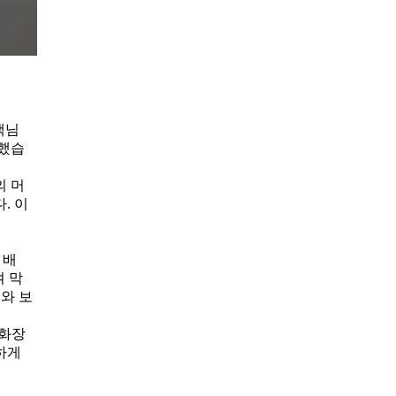
객님
기했습
의 머
. 이
 배
여 막
구와 보
 화장
하게