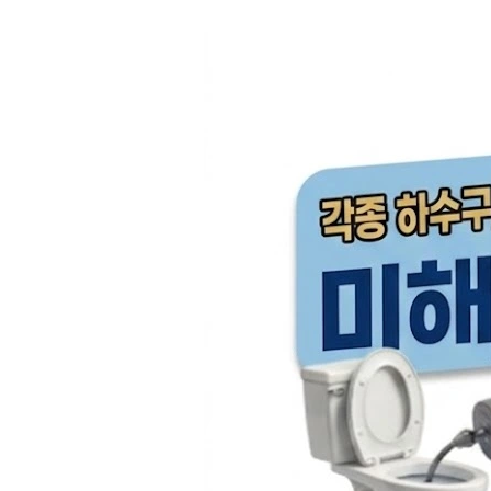
컨
텐
츠
로
건
너
뛰
기