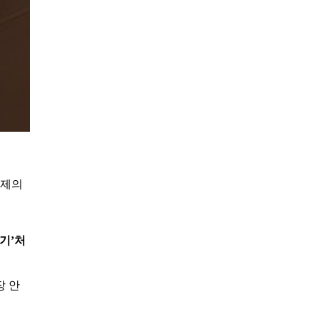
문제의
기’처
장 안