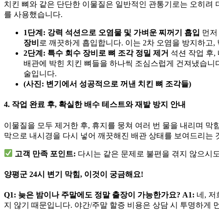
치킨 뼈와 같은 단단한 이물질은 일반적인 관통기로는 오히려 더
를 사용했습니다.
1단계: 강력 석션으로 오염물 및 가벼운 찌꺼기 흡입
먼저
장비
로 깨끗하게 흡입합니다. 이는 2차 오염을 방지하고,
2단계: 특수 회수 장비로 뼈 조각 정밀 제거
석션 작업 후
배관에 박힌 치킨 뼈들을 하나씩 조심스럽게 건져냈습니다.
술입니다.
(사진: 변기에서 성공적으로 꺼낸 치킨 뼈 조각들)
4. 작업 완료 후, 확실한 배수 테스트와 재발 방지 안내
이물질을 모두 제거한 후, 휴지를 뭉쳐 여러 번 물을 내리며 
막으로 내시경을 다시 넣어 깨끗해진 배관 상태를 보여드리는 
고객 만족 포인트:
다시는 같은 문제로 불편을 겪지 않으시
양평군 24시 변기 막힘, 이것이 궁금해요!
Q1: 늦은 밤이나 주말에도 정말 출장이 가능한가요?
A1:
네, 
지 않기 때문입니다. 야간/주말 할증 비용은 상담 시 투명하게 