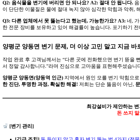
Q2: 음식물을 변기에 버리면 안 되나요?
A2:
절대 안 됩니다.
음
이 단단한 이물질은 물에 절대 녹지 않아 심각한 막힘과 악취, 
Q3: 다른 업체에서 못 뚫는다고 했는데, 가능한가요?
A3:
네, 
한 전문 장비를 보유하고 있어 해결률이 높습니다. 포기하기 전
양평군 양동면 변기 문제, 더 이상 고민 말고 지금 바
작업 완료 후 고객님께서는 “다른 곳에 전화했으면 변기 뜯을
서 정말 감사합니다.”라며 진심으로 고마움을 표현해주셨습니다
양평군 양동면(양동역 인근)
지역에서 원인 모를 변기 막힘으로
한 진단, 투명한 과정, 확실한 해결!
저희는 단순 뚫음이 아닌,
문
최강설비가 제안하는 변
돈 쓰지 
[변기 관리]
[긴급 조치]
돈 들이지 않고 혼자 변기 뚫는 법 4가지 (전문