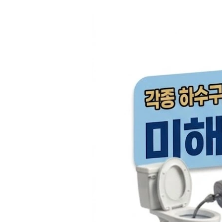
컨
텐
츠
로
건
너
뛰
기