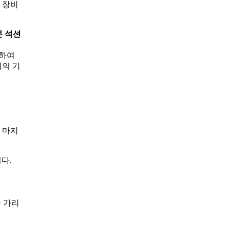
 장비
문 석션
용하여
희의 기
 마지
다.
 가리