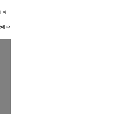
게 해
탓에 수