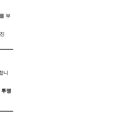
를 부
 진
사합니
 투명