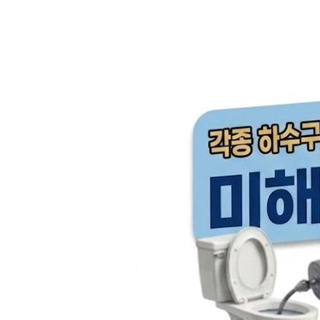
컨
텐
츠
로
건
너
뛰
기