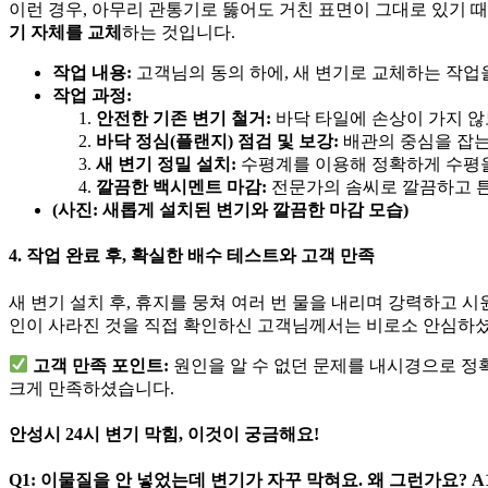
이런 경우, 아무리 관통기로 뚫어도 거친 표면이 그대로 있기 때
기 자체를 교체
하는 것입니다.
작업 내용:
고객님의 동의 하에, 새 변기로 교체하는 작업
작업 과정:
안전한 기존 변기 철거:
바닥 타일에 손상이 가지 않
바닥 정심(플랜지) 점검 및 보강:
배관의 중심을 잡는
새 변기 정밀 설치:
수평계를 이용해 정확하게 수평을
깔끔한 백시멘트 마감:
전문가의 솜씨로 깔끔하고 
(사진: 새롭게 설치된 변기와 깔끔한 마감 모습)
4. 작업 완료 후, 확실한 배수 테스트와 고객 만족
새 변기 설치 후, 휴지를 뭉쳐 여러 번 물을 내리며 강력하고 
인이 사라진 것을 직접 확인하신 고객님께서는 비로소 안심하
고객 만족 포인트:
원인을 알 수 없던 문제를 내시경으로 정
크게 만족하셨습니다.
안성시 24시 변기 막힘, 이것이 궁금해요!
Q1: 이물질을 안 넣었는데 변기가 자꾸 막혀요. 왜 그런가요?
A