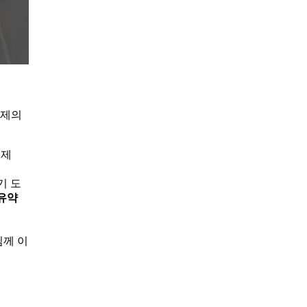
문제의
문제
기 도
유약
님께 이