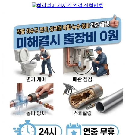
컨
텐
츠
로
건
너
뛰
기