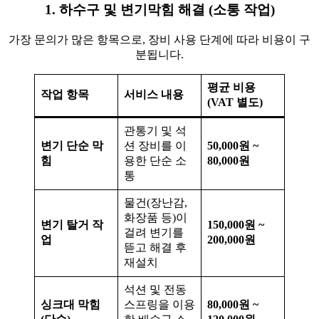
1. 하수구 및 변기막힘 해결 (소통 작업)
가장 문의가 많은 항목으로, 장비 사용 단계에 따라 비용이 구
분됩니다.
평균 비용
작업 항목
서비스 내용
(VAT 별도)
관통기 및 석
변기 단순 막
션 장비를 이
50,000원 ~
힘
용한 단순 소
80,000원
통
물건(장난감,
화장품 등)이
변기 탈거 작
150,000원 ~
걸려 변기를
업
200,000원
뜯고 해결 후
재설치
석션 및 전동
싱크대 막힘
스프링을 이용
80,000원 ~