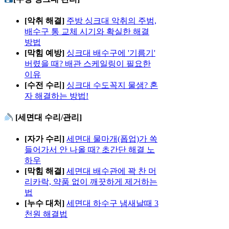
[악취 해결]
주방 싱크대 악취의 주범,
배수구 통 교체 시기와 확실한 해결
방법
[막힘 예방]
싱크대 배수구에 '기름기'
버렸을 때? 배관 스케일링이 필요한
이유
[수전 수리]
싱크대 수도꼭지 물샘? 혼
자 해결하는 방법!
[세면대 수리/관리]
[자가 수리]
세면대 물마개(폽업)가 쏙
들어가서 안 나올 때? 초간단 해결 노
하우
[막힘 해결]
세면대 배수관에 꽉 찬 머
리카락, 약품 없이 깨끗하게 제거하는
법
[누수 대처]
세면대 하수구 냄새날때 3
천원 해결법