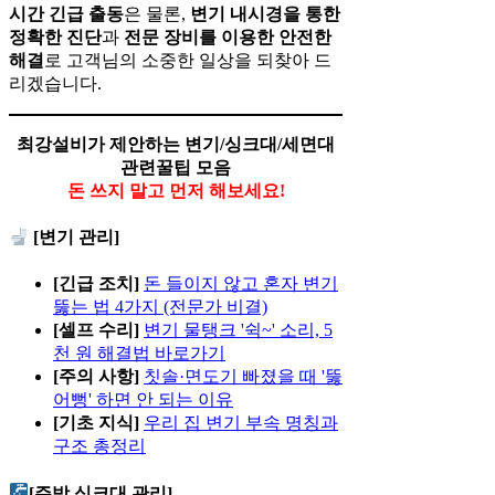
시간 긴급 출동
은 물론,
변기 내시경을 통한
정확한 진단
과
전문 장비를 이용한 안전한
해결
로 고객님의 소중한 일상을 되찾아 드
리겠습니다.
최강설비가 제안하는 변기/싱크대/세면대
관련꿀팁 모음
돈 쓰지 말고 먼저 해보세요!
[변기 관리]
[긴급 조치]
돈 들이지 않고 혼자 변기
뚫는 법 4가지 (전문가 비결)
[셀프 수리]
변기 물탱크 '쉭~' 소리, 5
천 원 해결법 바로가기
[주의 사항]
칫솔·면도기 빠졌을 때 '뚫
어뻥' 하면 안 되는 이유
[기초 지식]
우리 집 변기 부속 명칭과
구조 총정리
[주방 싱크대 관리]