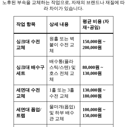
노후된 부속을 교체하는 작업으로, 자재의 브랜드나 재질에 따
라 차이가 있습니다.
평균 비용 (자
작업 항목
상세 내용
재+공임)
원홀 또는 벽
싱크대 수전
150,000원 ~
붙이 수전 교
교체
200,000원
체
배수통(플라
싱크대 배수구
스틱/스텐) 및
80,000원 ~
세트
호스 전체 교
130,000원
체
세면대 수전
1홀 또는 3홀
130,000원 ~
교체
수전 교체
180,000원
물마개(폽업)
세면대 폽업/
100,000원 ~
및 하부 배수
트랩
150,000원
관 교체