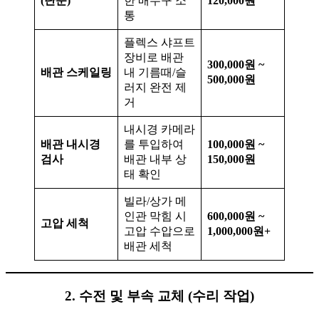
(단순)
한 배수구 소
120,000원
통
플렉스 샤프트
장비로 배관
300,000원 ~
배관 스케일링
내 기름때/슬
500,000원
러지 완전 제
거
내시경 카메라
배관 내시경
를 투입하여
100,000원 ~
검사
배관 내부 상
150,000원
태 확인
빌라/상가 메
인관 막힘 시
600,000원 ~
고압 세척
고압 수압으로
1,000,000원+
배관 세척
2. 수전 및 부속 교체 (수리 작업)