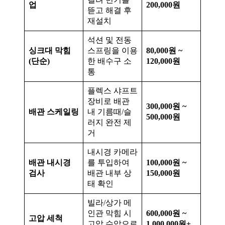
업
200,000원
뜯고 해결 후
재설치
석션 및 전동
싱크대 막힘
스프링을 이용
80,000원 ~
(단순)
한 배수구 소
120,000원
통
플렉스 샤프트
장비로 배관
300,000원 ~
배관 스케일링
내 기름때/슬
500,000원
러지 완전 제
거
내시경 카메라
배관 내시경
를 투입하여
100,000원 ~
검사
배관 내부 상
150,000원
태 확인
빌라/상가 메
인관 막힘 시
600,000원 ~
고압 세척
고압 수압으로
1,000,000원+