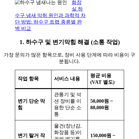
화장
실 하
수구 냄새 악취 원인과 과학적 차
단 방법: 하수구 트랩 종류별 완
벽 비교
1. 하수구 및 변기막힘 해결 (소통 작업)
가장 문의가 많은 항목으로, 장비 사용 단계에 따라 비용이 구
분됩니다.
평균 비용
작업 항목
서비스 내용
(VAT 별도)
관통기 및 석
변기 단순 막
션 장비를 이
50,000원 ~
힘
용한 단순 소
80,000원
통
물건(장난감,
화장품 등)이
변기 탈거 작
150,000원 ~
걸려 변기를