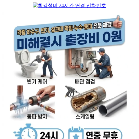
컨
텐
츠
로
건
너
뛰
기