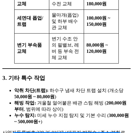
교체
수전 교체
180,000원
물마개(폽업)
세면대 폽업/
100,000원 ~
및 하부 배수
트랩
150,000원
관 교체
변기 수조 안
변기 부속품
의 필밸브, 레
80,000원 ~
교체
버 등 부속 전
120,000원
체 교체
3. 기타 특수 작업
악취 차단(트랩):
하수구 냄새 차단 트랩 설치 (개소당
50,000원 ~ 80,000원
)
해빙 작업:
겨울철 얼어붙은 배관 스팀 해빙 (
200,000원
부터
, 범위에 따라 상이)
누수 탐지:
미세 누수 지점 탐지 및 기본 수리 (
300,000원
~ 500,000원+
)
사업자등록번호:239-36-01637 / 대표자:박정수 / 주소:봉화로