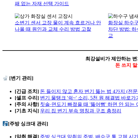
패 없는 자재 선택 가이드
소변기 센서 고장 물이 계속 흐르거나 안
화장실 하수구
나올 때 원인과 교체 수리 방법 고찰
차단 방법: 
교
최강설비가 제안하는 변
돈 쓰지 
[변기 관리]
[긴급 조치]
돈 들이지 않고 혼자 변기 뚫는 법 4가지 (전문
[셀프 수리]
변기 물탱크 '쉭~' 소리, 5천 원 해결법 바로가
[주의 사항]
칫솔·면도기 빠졌을 때 '뚫어뻥' 하면 안 되는
[기초 지식]
우리 집 변기 부속 명칭과 구조 총정리
[주방 싱크대 관리]
[악취 해결]
주방 싱크대 악취의 주범, 배수구 통 교체 시