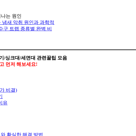
 냄새 악취 원인과 과학적
하수구 트랩 종류별 완벽 비
기/싱크대/세면대 관련꿀팁 모음
말고 먼저 해보세요!
가 비결)
기
 이유
기와 확실한 해결 방법