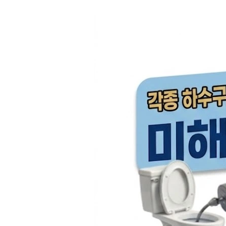
컨
텐
츠
로
건
너
뛰
기