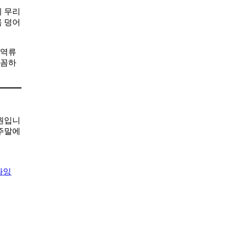
에 무리
름 덩어
 역류
꼼꼼하
0원입니
 주말에
과잉