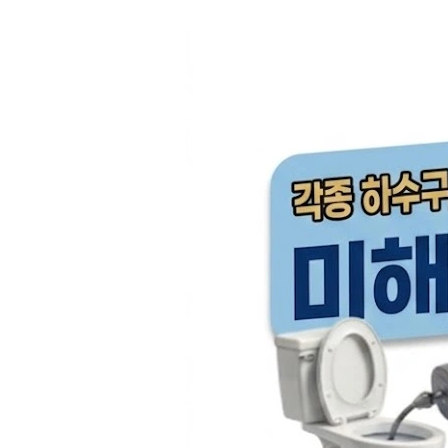
컨
텐
츠
로
건
너
뛰
기