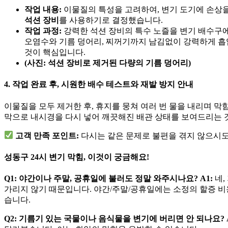
작업 내용:
이물질의 특성을 고려하여, 변기 도기에 손상
석션 장비
를 사용하기로 결정했습니다.
작업 과정:
강력한 석션 장비의 특수 노즐을 변기 배수구에
오염수와 기름 덩어리, 찌꺼기까지 남김없이 강력하게 
것이 핵심입니다.
(사진: 석션 장비로 제거된 다량의 기름 덩어리)
4. 작업 완료 후, 시원한 배수 테스트와 재발 방지 안내
이물질을 모두 제거한 후, 휴지를 뭉쳐 여러 번 물을 내리며 
막으로 내시경을 다시 넣어 깨끗해진 배관 상태를 보여드리는 
고객 만족 포인트:
다시는 같은 문제로 불편을 겪지 않으시
성동구 24시 변기 막힘, 이것이 궁금해요!
Q1: 야간이나 주말, 공휴일에 불러도 정말 와주시나요?
A1:
네,
가리지 않기 때문입니다. 야간/주말/공휴일에는 소정의 할증 비용
습니다.
Q2: 기름기 있는 국물이나 음식물을 변기에 버리면 안 되나요?