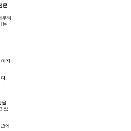
전문
 내부의
하는
 마지
다.
간을
고 있
배관에