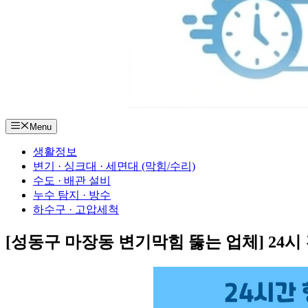
Menu
생활정보
변기 · 싱크대 · 세면대 (막힘/수리)
수도 · 배관 설비
누수 탐지 · 방수
하수구 · 고압세척
[성동구 마장동 변기막힘 뚫는 업체] 24시 