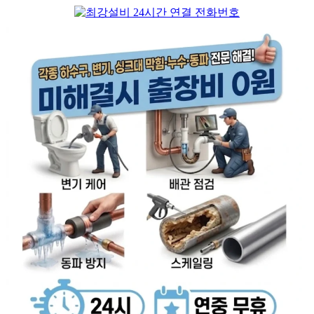
컨
텐
츠
로
건
너
뛰
기