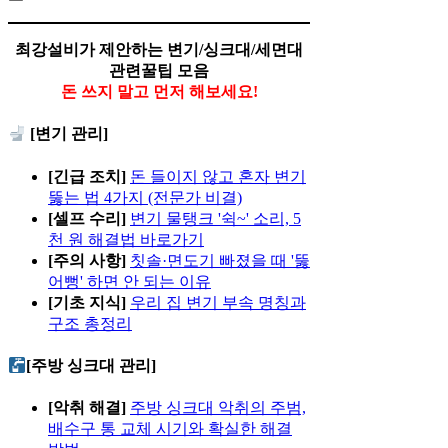
최강설비가 제안하는 변기/싱크대/세면대
관련꿀팁 모음
돈 쓰지 말고 먼저 해보세요!
[변기 관리]
[긴급 조치]
돈 들이지 않고 혼자 변기
뚫는 법 4가지 (전문가 비결)
[셀프 수리]
변기 물탱크 '쉭~' 소리, 5
천 원 해결법 바로가기
[주의 사항]
칫솔·면도기 빠졌을 때 '뚫
어뻥' 하면 안 되는 이유
[기초 지식]
우리 집 변기 부속 명칭과
구조 총정리
[주방 싱크대 관리]
[악취 해결]
주방 싱크대 악취의 주범,
배수구 통 교체 시기와 확실한 해결