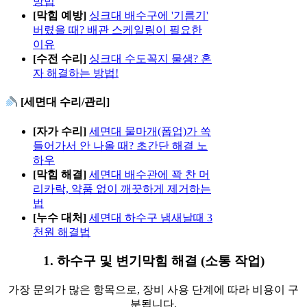
방법
[막힘 예방]
싱크대 배수구에 '기름기'
버렸을 때? 배관 스케일링이 필요한
이유
[수전 수리]
싱크대 수도꼭지 물샘? 혼
자 해결하는 방법!
[세면대 수리/관리]
[자가 수리]
세면대 물마개(폽업)가 쏙
들어가서 안 나올 때? 초간단 해결 노
하우
[막힘 해결]
세면대 배수관에 꽉 찬 머
리카락, 약품 없이 깨끗하게 제거하는
법
[누수 대처]
세면대 하수구 냄새날때 3
천원 해결법
1. 하수구 및 변기막힘 해결 (소통 작업)
가장 문의가 많은 항목으로, 장비 사용 단계에 따라 비용이 구
분됩니다.