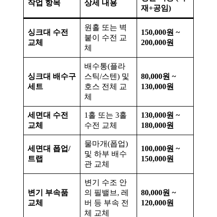
작업 항목
상세 내용
재+공임)
원홀 또는 벽
싱크대 수전
150,000원 ~
붙이 수전 교
교체
200,000원
체
배수통(플라
싱크대 배수구
스틱/스텐) 및
80,000원 ~
세트
호스 전체 교
130,000원
체
세면대 수전
1홀 또는 3홀
130,000원 ~
교체
수전 교체
180,000원
물마개(폽업)
세면대 폽업/
100,000원 ~
및 하부 배수
트랩
150,000원
관 교체
변기 수조 안
변기 부속품
의 필밸브, 레
80,000원 ~
교체
버 등 부속 전
120,000원
체 교체