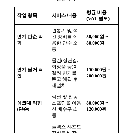
평균 비용
작업 항목
서비스 내용
(VAT 별도)
관통기 및 석
변기 단순 막
션 장비를 이
50,000원 ~
힘
용한 단순 소
80,000원
통
물건(장난감,
화장품 등)이
변기 탈거 작
150,000원 ~
걸려 변기를
업
200,000원
뜯고 해결 후
재설치
석션 및 전동
싱크대 막힘
스프링을 이용
80,000원 ~
(단순)
한 배수구 소
120,000원
통
플렉스 샤프트
장비로 배관