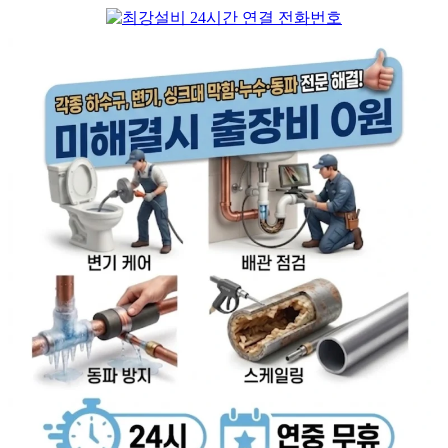
컨
텐
츠
로
건
너
뛰
기