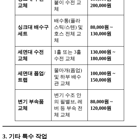
붙이 수전 교
교체
200,000원
체
배수통(플라
싱크대 배수구
스틱/스텐) 및
80,000원 ~
세트
호스 전체 교
130,000원
체
세면대 수전
1홀 또는 3홀
130,000원 ~
교체
수전 교체
180,000원
물마개(폽업)
세면대 폽업/
100,000원 ~
및 하부 배수
트랩
150,000원
관 교체
변기 수조 안
변기 부속품
의 필밸브, 레
80,000원 ~
교체
버 등 부속 전
120,000원
체 교체
3. 기타 특수 작업