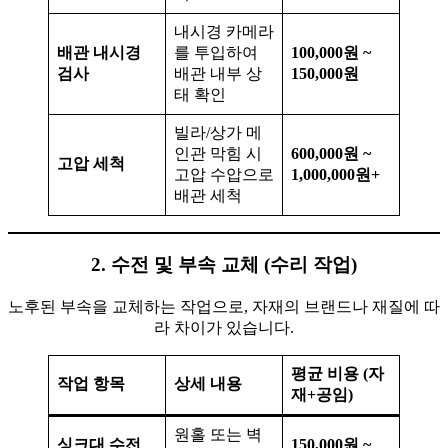
내시경 카메라
배관 내시경
를 투입하여
100,000원 ~
검사
배관 내부 상
150,000원
태 확인
빌라/상가 메
인관 막힘 시
600,000원 ~
고압 세척
고압 수압으로
1,000,000원+
배관 세척
2. 수전 및 부속 교체 (수리 작업)
노후된 부속을 교체하는 작업으로, 자재의 브랜드나 재질에 따
라 차이가 있습니다.
평균 비용 (자
작업 항목
상세 내용
재+공임)
원홀 또는 벽
싱크대 수전
150,000원 ~