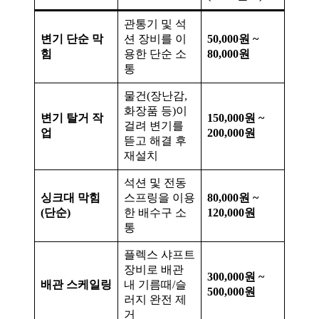
관통기 및 석
변기 단순 막
션 장비를 이
50,000원 ~
힘
용한 단순 소
80,000원
통
물건(장난감,
화장품 등)이
변기 탈거 작
150,000원 ~
걸려 변기를
업
200,000원
뜯고 해결 후
재설치
석션 및 전동
싱크대 막힘
스프링을 이용
80,000원 ~
(단순)
한 배수구 소
120,000원
통
플렉스 샤프트
장비로 배관
300,000원 ~
배관 스케일링
내 기름때/슬
500,000원
러지 완전 제
거