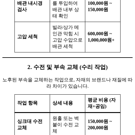
배관 내시경
를 투입하여
100,000원 ~
검사
배관 내부 상
150,000원
태 확인
빌라/상가 메
인관 막힘 시
600,000원 ~
고압 세척
고압 수압으로
1,000,000원+
배관 세척
2. 수전 및 부속 교체 (수리 작업)
노후된 부속을 교체하는 작업으로, 자재의 브랜드나 재질에 따
라 차이가 있습니다.
평균 비용 (자
작업 항목
상세 내용
재+공임)
원홀 또는 벽
싱크대 수전
150,000원 ~
붙이 수전 교
교체
200,000원
체