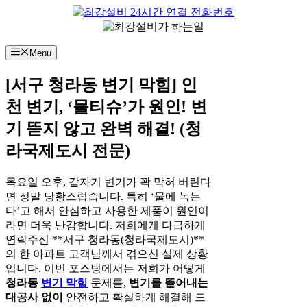
컨
텐
츠
Menu
로
건
[서구 청라동 변기 막힘] 인
너
뛰
천 변기, ‘물티슈’가 원인! 변
기
기 뜯지 않고 완벽 해결! (청
라국제도시 전문)
목요일 오후, 갑자기 변기가 꽉 막혀 버린다
면 정말 당황스럽습니다. 특히 ‘물에 녹는
다’고 해서 안심하고 사용한 제품이 원인이
라면 더욱 난감합니다. 저희에게 다급하게
연락주신 **서구 청라동(청라국제도시)**
의 한 아파트 고객님께서 겪으신 실제 상황
입니다. 이번 포스팅에서는 저희가 어떻게
청라동
변기 막힘
문제를,
변기를 뜯어내는
대공사 없이
안전하고 확실하게 해결해 드