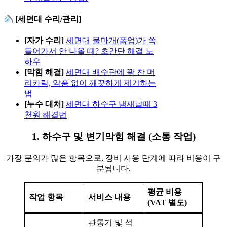
[세면대 수리/관리]
[자가 수리]
세면대 물마개(폽업)가 쏙
들어가서 안 나올 때? 초간단 해결 노
하우
[막힘 해결]
세면대 배수관에 꽉 찬 머
리카락, 약품 없이 깨끗하게 제거하는
법
[누수 대처]
세면대 하수구 냄새날때 3
천원 해결법
1. 하수구 및 변기막힘 해결 (소통 작업)
가장 문의가 많은 항목으로, 장비 사용 단계에 따라 비용이 구
분됩니다.
평균 비용
작업 항목
서비스 내용
(VAT 별도)
관통기 및 석