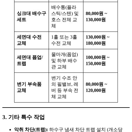
배수통(플라
싱크대 배수구
스틱/스텐) 및
80,000원 ~
세트
호스 전체 교
130,000원
체
세면대 수전
1홀 또는 3홀
130,000원 ~
교체
수전 교체
180,000원
물마개(폽업)
세면대 폽업/
100,000원 ~
및 하부 배수
트랩
150,000원
관 교체
변기 수조 안
변기 부속품
의 필밸브, 레
80,000원 ~
교체
버 등 부속 전
120,000원
체 교체
3. 기타 특수 작업
악취 차단(트랩):
하수구 냄새 차단 트랩 설치 (개소당