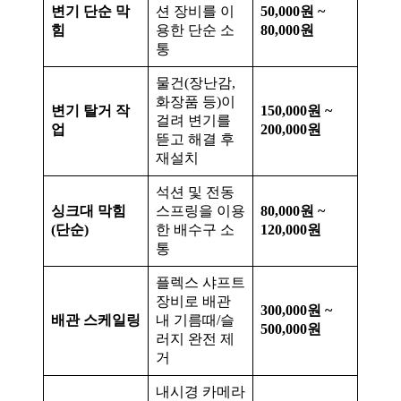
변기 단순 막
션 장비를 이
50,000원 ~
힘
용한 단순 소
80,000원
통
물건(장난감,
화장품 등)이
변기 탈거 작
150,000원 ~
걸려 변기를
업
200,000원
뜯고 해결 후
재설치
석션 및 전동
싱크대 막힘
스프링을 이용
80,000원 ~
(단순)
한 배수구 소
120,000원
통
플렉스 샤프트
장비로 배관
300,000원 ~
배관 스케일링
내 기름때/슬
500,000원
러지 완전 제
거
내시경 카메라