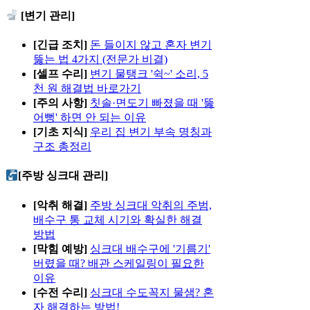
[변기 관리]
[긴급 조치]
돈 들이지 않고 혼자 변기
뚫는 법 4가지 (전문가 비결)
[셀프 수리]
변기 물탱크 '쉭~' 소리, 5
천 원 해결법 바로가기
[주의 사항]
칫솔·면도기 빠졌을 때 '뚫
어뻥' 하면 안 되는 이유
[기초 지식]
우리 집 변기 부속 명칭과
구조 총정리
[주방 싱크대 관리]
[악취 해결]
주방 싱크대 악취의 주범,
배수구 통 교체 시기와 확실한 해결
방법
[막힘 예방]
싱크대 배수구에 '기름기'
버렸을 때? 배관 스케일링이 필요한
이유
[수전 수리]
싱크대 수도꼭지 물샘? 혼
자 해결하는 방법!