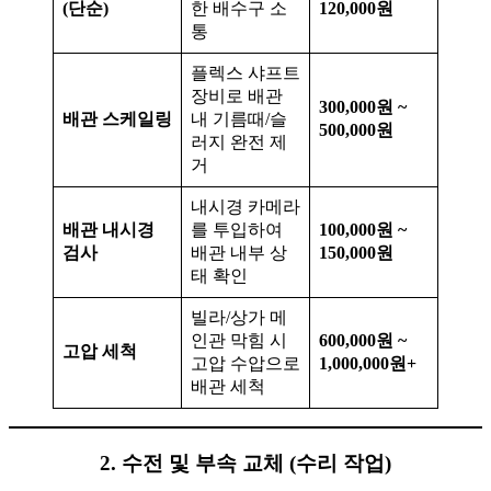
(단순)
한 배수구 소
120,000원
통
플렉스 샤프트
장비로 배관
300,000원 ~
배관 스케일링
내 기름때/슬
500,000원
러지 완전 제
거
내시경 카메라
배관 내시경
를 투입하여
100,000원 ~
검사
배관 내부 상
150,000원
태 확인
빌라/상가 메
인관 막힘 시
600,000원 ~
고압 세척
고압 수압으로
1,000,000원+
배관 세척
2. 수전 및 부속 교체 (수리 작업)