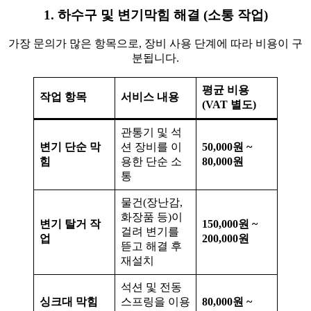
1. 하수구 및 변기막힘 해결 (소통 작업)
가장 문의가 많은 항목으로, 장비 사용 단계에 따라 비용이 구
분됩니다.
평균 비용
작업 항목
서비스 내용
(VAT 별도)
관통기 및 석
변기 단순 막
션 장비를 이
50,000원 ~
힘
용한 단순 소
80,000원
통
물건(장난감,
화장품 등)이
변기 탈거 작
150,000원 ~
걸려 변기를
업
200,000원
뜯고 해결 후
재설치
석션 및 전동
싱크대 막힘
스프링을 이용
80,000원 ~