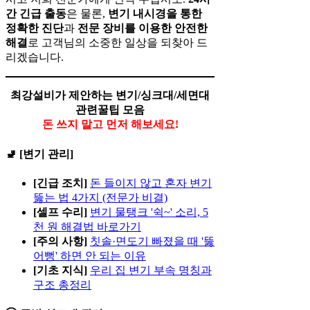
간 긴급 출동
은 물론,
변기 내시경을 통한
정확한 진단
과
전문 장비를 이용한 안전한
해결
로 고객님의 소중한 일상을 되찾아 드
리겠습니다.
최강설비가 제안하는 변기/싱크대/세면대
관련꿀팁 모음
돈 쓰지 말고 먼저 해보세요!
🚽 [변기 관리]
[긴급 조치]
돈 들이지 않고 혼자 변기
뚫는 법 4가지 (전문가 비결)
[셀프 수리]
변기 물탱크 '쉭~' 소리, 5
천 원 해결법 바로가기
[주의 사항]
칫솔·면도기 빠졌을 때 '뚫
어뻥' 하면 안 되는 이유
[기초 지식]
우리 집 변기 부속 명칭과
구조 총정리