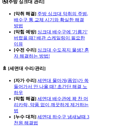
🚰[주방 싱크대 관리]
[악취 해결]
주방 싱크대 악취의 주범,
배수구 통 교체 시기와 확실한 해결
방법
[막힘 예방]
싱크대 배수구에 '기름기'
버렸을 때? 배관 스케일링이 필요한
이유
[수전 수리]
싱크대 수도꼭지 물샘? 혼
자 해결하는 방법!
🚿 [세면대 수리/관리]
[자가 수리]
세면대 물마개(폽업)가 쏙
들어가서 안 나올 때? 초간단 해결 노
하우
[막힘 해결]
세면대 배수관에 꽉 찬 머
리카락, 약품 없이 깨끗하게 제거하는
법
[누수 대처]
세면대 하수구 냄새날때 3
천원 해결법