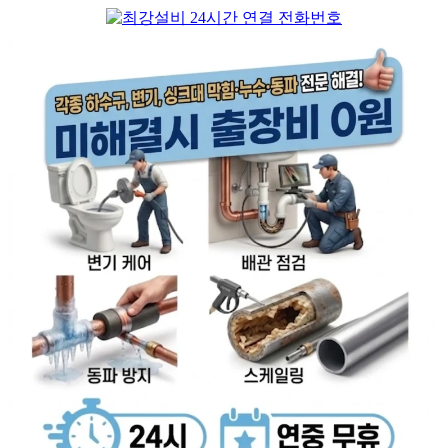
컨
텐
츠
로
건
너
뛰
기