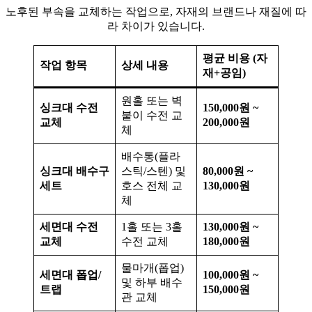
노후된 부속을 교체하는 작업으로, 자재의 브랜드나 재질에 따
라 차이가 있습니다.
평균 비용 (자
작업 항목
상세 내용
재+공임)
원홀 또는 벽
싱크대 수전
150,000원 ~
붙이 수전 교
교체
200,000원
체
배수통(플라
싱크대 배수구
스틱/스텐) 및
80,000원 ~
세트
호스 전체 교
130,000원
체
세면대 수전
1홀 또는 3홀
130,000원 ~
교체
수전 교체
180,000원
물마개(폽업)
세면대 폽업/
100,000원 ~
및 하부 배수
트랩
150,000원
관 교체