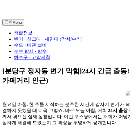
컨
텐
츠
Menu
로
건
생활정보
너
변기 · 싱크대 · 세면대 (막힘/수리)
뛰
수도 · 배관 설비
기
누수 탐지 · 방수
하수구 · 고압세척
[분당구 정자동 변기 막힘]24시 긴급 출동!
카페거리 인근)
월요일 아침, 한 주를 시작하는 분주한 시간에 갑자기 변기가 꽉
결하지 못했을 때 더욱 그렇죠. 바로 오늘 아침, 저희
24시 출장
께서 겪으신 실제 상황입니다. 이번 포스팅에서는 저희가 어떻
실하게 해결해 드렸는지 그 과정을 투명하게 공개합니다.