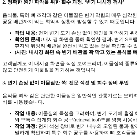
2. 정확한 원인 파악을 위한 필수 과정, ‘변기 내시경 검사’
음식물, 특히 뼈 조각과 같은 이물질은 변기 막힘의 매우 심각
공용 배관까지 막는 최악의 상황이 발생할 수 있기 때문입니다.
작업 내용:
먼저 변기 도기 손상 없이 원인을 파악하기 위
확인된 문제:
내시경 화면을 통해 확인한 결과, 변기 S트
휴지와 뒤엉켜 배관을 완전히 막고 있는 것을 확인할 수 
(사진: 내시경 화면 속 변기 배관을 꽉 막고 있는 음식물 뼈
고객님께도 이 내시경 화면을 직접 보여드리며, 이물질의 종류
않고 안전하게 이물질을 제거하는 것입니다.
3. 변기 손상 없이 이물질만 쏙! 전문 석션 및 회수 장비 투입
음식물 뼈와 같은 단단한 이물질은 일반적인 관통기로는 오히려 
비를 사용했습니다.
작업 내용:
이물질의 특성을 고려하여, 변기 도기에 흠집 
와 **특수 집게형 회수 공구(retrieval tool)**를 병행
작업 과정:
먼저 석션 장비로 변기 내부의 오염된 물과 함
밀하게 확인하며 특수 회수 공구를 사용하여 뼈 조각들을