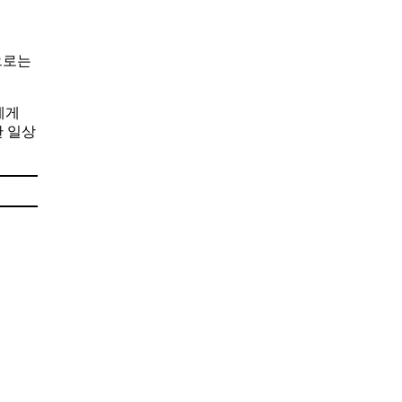
으로는
에게
한 일상