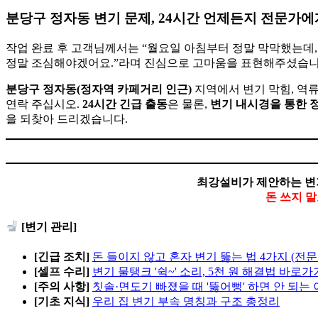
분당구 정자동 변기 문제, 24시간 언제든지 전문가에
작업 완료 후 고객님께서는 “월요일 아침부터 정말 막막했는데
정말 조심해야겠어요.”라며 진심으로 고마움을 표현해주셨습니
분당구 정자동(정자역 카페거리 인근)
지역에서 변기 막힘, 역
연락 주십시오.
24시간 긴급 출동
은 물론,
변기 내시경을 통한 
을 되찾아 드리겠습니다.
최강설비가 제안하는 변
돈 쓰지 
[변기 관리]
[긴급 조치]
돈 들이지 않고 혼자 변기 뚫는 법 4가지 (전문
[셀프 수리]
변기 물탱크 '쉭~' 소리, 5천 원 해결법 바로가
[주의 사항]
칫솔·면도기 빠졌을 때 '뚫어뻥' 하면 안 되는
[기초 지식]
우리 집 변기 부속 명칭과 구조 총정리