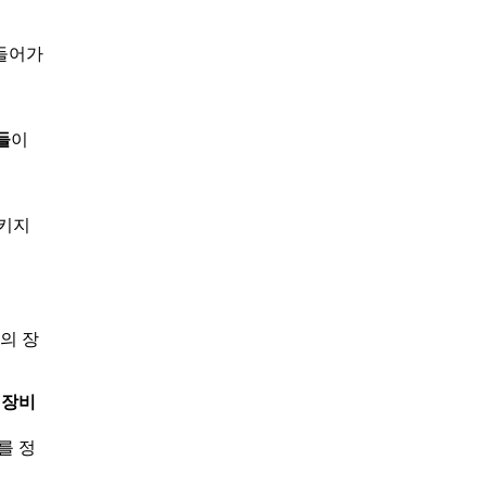
 들어가
들
이
시키지
의 장
 장비
를 정