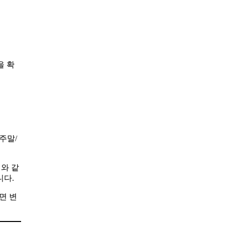
을 확
주말/
와 같
니다.
면 변