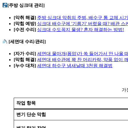
[주방 싱크대 관리]
[악취 해결]
주방 싱크대 악취의 주범, 배수구 통 교체 시
[막힘 예방]
싱크대 배수구에 '기름기' 버렸을 때? 배관 
[수전 수리]
싱크대 수도꼭지 물샘? 혼자 해결하는 방법!
[세면대 수리/관리]
[자가 수리]
세면대 물마개(폽업)가 쏙 들어가서 안 나올 
[막힘 해결]
세면대 배수관에 꽉 찬 머리카락, 약품 없이 
[누수 대처]
세면대 하수구 냄새날때 3천원 해결법
가
작업 항목
변기 단순 막힘