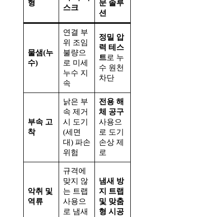
형
문 솔루
스크
션
연결 부
정밀 압
위 조임
력 테스
물샘(누
불량으
트
로 누
수)
로 미세
수 원천
누수 지
차단
속
낡은 부
전용 해
속 제거
체 공구
부속 고
시 도기
사용으
착
(세면
로 도기
대) 파손
손상 제
위험
로
규격에
맞지 않
냄새 방
악취 및
는 트랩
지 트랩
역류
사용으
및 맞춤
로 냄새
형 시공