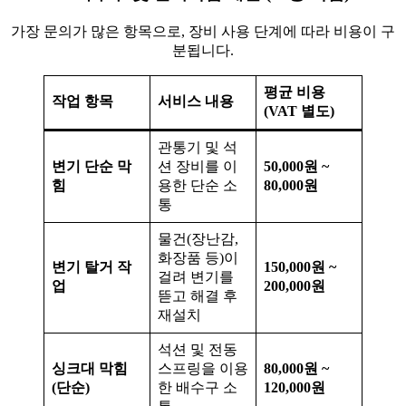
가장 문의가 많은 항목으로, 장비 사용 단계에 따라 비용이 구
분됩니다.
평균 비용
작업 항목
서비스 내용
(VAT 별도)
관통기 및 석
변기 단순 막
션 장비를 이
50,000원 ~
힘
용한 단순 소
80,000원
통
물건(장난감,
화장품 등)이
변기 탈거 작
150,000원 ~
걸려 변기를
업
200,000원
뜯고 해결 후
재설치
석션 및 전동
싱크대 막힘
스프링을 이용
80,000원 ~
(단순)
한 배수구 소
120,000원