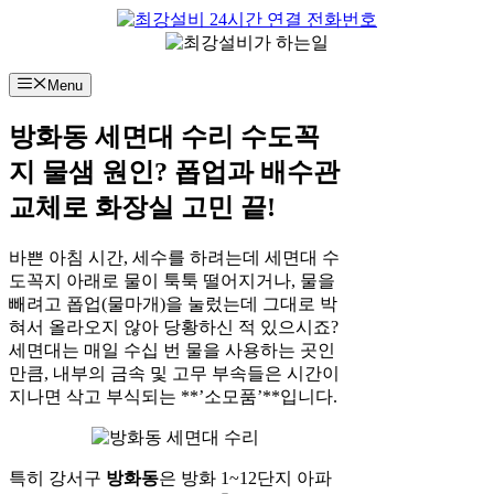
컨
텐
츠
Menu
로
건
방화동 세면대 수리 수도꼭
너
뛰
지 물샘 원인? 폽업과 배수관
기
교체로 화장실 고민 끝!
바쁜 아침 시간, 세수를 하려는데 세면대 수
도꼭지 아래로 물이 툭툭 떨어지거나, 물을
빼려고 폽업(물마개)을 눌렀는데 그대로 박
혀서 올라오지 않아 당황하신 적 있으시죠?
세면대는 매일 수십 번 물을 사용하는 곳인
만큼, 내부의 금속 및 고무 부속들은 시간이
지나면 삭고 부식되는 **’소모품’**입니다.
특히 강서구
방화동
은 방화 1~12단지 아파