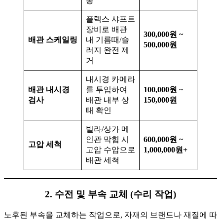
통
플렉스 샤프트
장비로 배관
300,000원 ~
배관 스케일링
내 기름때/슬
500,000원
러지 완전 제
거
내시경 카메라
배관 내시경
를 투입하여
100,000원 ~
검사
배관 내부 상
150,000원
태 확인
빌라/상가 메
인관 막힘 시
600,000원 ~
고압 세척
고압 수압으로
1,000,000원+
배관 세척
2. 수전 및 부속 교체 (수리 작업)
노후된 부속을 교체하는 작업으로, 자재의 브랜드나 재질에 따