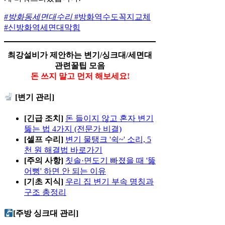
#방화동세면대수리
#방화역수도꼭지교체
#신방화역세면대막힘
최강설비가 제안하는 변기/싱크대/세면대
관련꿀팁 모음
돈 쓰지 말고 먼저 해보세요!
[변기 관리]
[긴급 조치]
돈 들이지 않고 혼자 변기
뚫는 법 4가지 (전문가 비결)
[셀프 수리]
변기 물탱크 '쉭~' 소리, 5
천 원 해결법 바로가기
[주의 사항]
칫솔·면도기 빠졌을 때 '뚫
어뻥' 하면 안 되는 이유
[기초 지식]
우리 집 변기 부속 명칭과
구조 총정리
[주방 싱크대 관리]