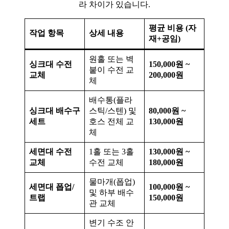
라 차이가 있습니다.
평균 비용 (자
작업 항목
상세 내용
재+공임)
원홀 또는 벽
싱크대 수전
150,000원 ~
붙이 수전 교
교체
200,000원
체
배수통(플라
싱크대 배수구
스틱/스텐) 및
80,000원 ~
세트
호스 전체 교
130,000원
체
세면대 수전
1홀 또는 3홀
130,000원 ~
교체
수전 교체
180,000원
물마개(폽업)
세면대 폽업/
100,000원 ~
및 하부 배수
트랩
150,000원
관 교체
변기 수조 안