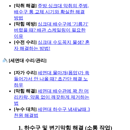
[악취 해결]
주방 싱크대 악취의 주범,
배수구 통 교체 시기와 확실한 해결
방법
[막힘 예방]
싱크대 배수구에 '기름기'
버렸을 때? 배관 스케일링이 필요한
이유
[수전 수리]
싱크대 수도꼭지 물샘? 혼
자 해결하는 방법!
[세면대 수리/관리]
[자가 수리]
세면대 물마개(폽업)가 쏙
들어가서 안 나올 때? 초간단 해결 노
하우
[막힘 해결]
세면대 배수관에 꽉 찬 머
리카락, 약품 없이 깨끗하게 제거하는
법
[누수 대처]
세면대 하수구 냄새날때 3
천원 해결법
1. 하수구 및 변기막힘 해결 (소통 작업)