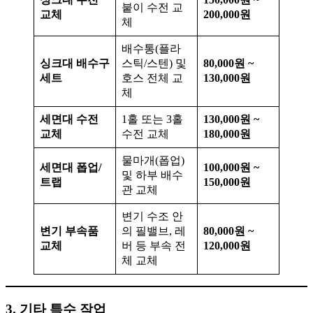
붙이 수전 교
교체
200,000원
체
배수통(플라
싱크대 배수구
스틱/스텐) 및
80,000원 ~
세트
호스 전체 교
130,000원
체
세면대 수전
1홀 또는 3홀
130,000원 ~
교체
수전 교체
180,000원
물마개(폽업)
세면대 폽업/
100,000원 ~
및 하부 배수
트랩
150,000원
관 교체
변기 수조 안
변기 부속품
의 필밸브, 레
80,000원 ~
교체
버 등 부속 전
120,000원
체 교체
3. 기타 특수 작업