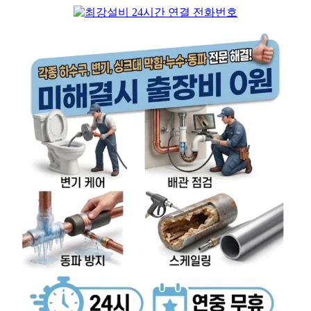
컨
텐
츠
로
건
너
뛰
기