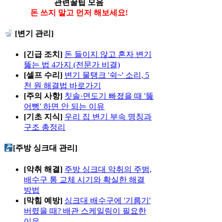
관련꿀팁 모음
돈 쓰지 말고 먼저 해보세요!
[변기 관리]
[긴급 조치]
돈 들이지 않고 혼자 변기
뚫는 법 4가지 (전문가 비결)
[셀프 수리]
변기 물탱크 '쉭~' 소리, 5
천 원 해결법 바로가기
[주의 사항]
칫솔·면도기 빠졌을 때 '뚫
어뻥' 하면 안 되는 이유
[기초 지식]
우리 집 변기 부속 명칭과
구조 총정리
[주방 싱크대 관리]
[악취 해결]
주방 싱크대 악취의 주범,
배수구 통 교체 시기와 확실한 해결
방법
[막힘 예방]
싱크대 배수구에 '기름기'
버렸을 때? 배관 스케일링이 필요한
이유