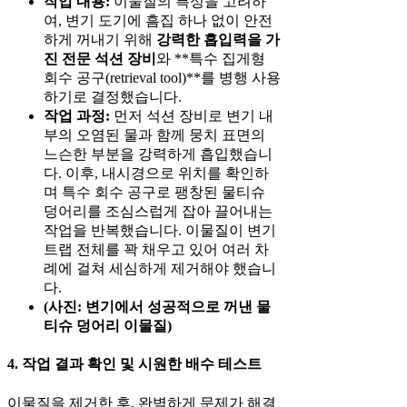
작업 내용:
이물질의 특성을 고려하
여, 변기 도기에 흠집 하나 없이 안전
하게 꺼내기 위해
강력한 흡입력을 가
진 전문 석션 장비
와 **특수 집게형
회수 공구(retrieval tool)**를 병행 사용
하기로 결정했습니다.
작업 과정:
먼저 석션 장비로 변기 내
부의 오염된 물과 함께 뭉치 표면의
느슨한 부분을 강력하게 흡입했습니
다. 이후, 내시경으로 위치를 확인하
며 특수 회수 공구로 팽창된 물티슈
덩어리를 조심스럽게 잡아 끌어내는
작업을 반복했습니다. 이물질이 변기
트랩 전체를 꽉 채우고 있어 여러 차
례에 걸쳐 세심하게 제거해야 했습니
다.
(사진: 변기에서 성공적으로 꺼낸 물
티슈 덩어리 이물질)
4. 작업 결과 확인 및 시원한 배수 테스트
이물질을 제거한 후, 완벽하게 문제가 해결