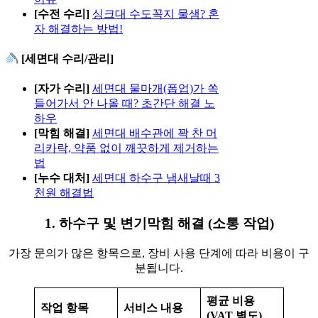
[수전 수리]
싱크대 수도꼭지 물샘? 혼
자 해결하는 방법!
[세면대 수리/관리]
[자가 수리]
세면대 물마개(폽업)가 쏙
들어가서 안 나올 때? 초간단 해결 노
하우
[막힘 해결]
세면대 배수관에 꽉 찬 머
리카락, 약품 없이 깨끗하게 제거하는
법
[누수 대처]
세면대 하수구 냄새날때 3
천원 해결법
1. 하수구 및 변기막힘 해결 (소통 작업)
가장 문의가 많은 항목으로, 장비 사용 단계에 따라 비용이 구
분됩니다.
평균 비용
작업 항목
서비스 내용
(VAT 별도)