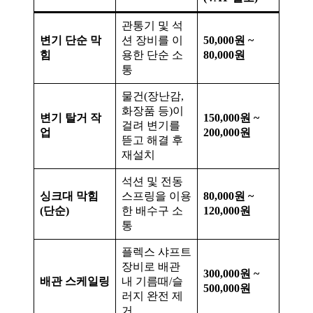
관통기 및 석
변기 단순 막
션 장비를 이
50,000원 ~
힘
용한 단순 소
80,000원
통
물건(장난감,
화장품 등)이
변기 탈거 작
150,000원 ~
걸려 변기를
업
200,000원
뜯고 해결 후
재설치
석션 및 전동
싱크대 막힘
스프링을 이용
80,000원 ~
(단순)
한 배수구 소
120,000원
통
플렉스 샤프트
장비로 배관
300,000원 ~
배관 스케일링
내 기름때/슬
500,000원
러지 완전 제
거