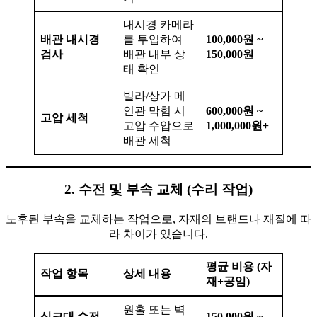
내시경 카메라
배관 내시경
를 투입하여
100,000원 ~
검사
배관 내부 상
150,000원
태 확인
빌라/상가 메
인관 막힘 시
600,000원 ~
고압 세척
고압 수압으로
1,000,000원+
배관 세척
2. 수전 및 부속 교체 (수리 작업)
노후된 부속을 교체하는 작업으로, 자재의 브랜드나 재질에 따
라 차이가 있습니다.
평균 비용 (자
작업 항목
상세 내용
재+공임)
원홀 또는 벽
싱크대 수전
150,000원 ~