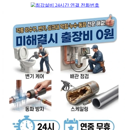
컨
텐
츠
로
건
너
뛰
기