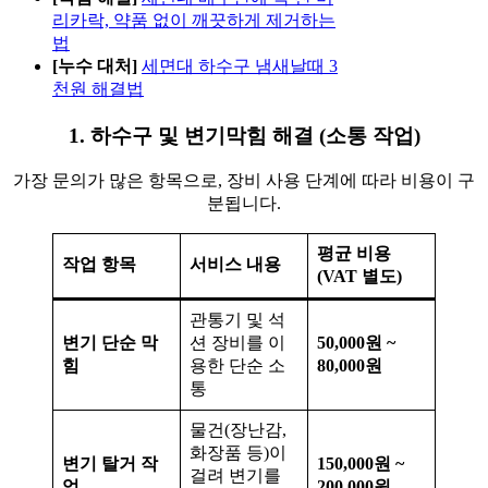
리카락, 약품 없이 깨끗하게 제거하는
법
[누수 대처]
세면대 하수구 냄새날때 3
천원 해결법
1. 하수구 및 변기막힘 해결 (소통 작업)
가장 문의가 많은 항목으로, 장비 사용 단계에 따라 비용이 구
분됩니다.
평균 비용
작업 항목
서비스 내용
(VAT 별도)
관통기 및 석
변기 단순 막
션 장비를 이
50,000원 ~
힘
용한 단순 소
80,000원
통
물건(장난감,
화장품 등)이
변기 탈거 작
150,000원 ~
걸려 변기를
업
200,000원