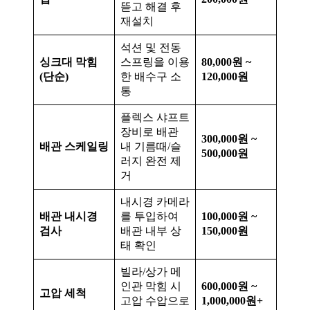
뜯고 해결 후
재설치
석션 및 전동
싱크대 막힘
스프링을 이용
80,000원 ~
(단순)
한 배수구 소
120,000원
통
플렉스 샤프트
장비로 배관
300,000원 ~
배관 스케일링
내 기름때/슬
500,000원
러지 완전 제
거
내시경 카메라
배관 내시경
를 투입하여
100,000원 ~
검사
배관 내부 상
150,000원
태 확인
빌라/상가 메
인관 막힘 시
600,000원 ~
고압 세척
고압 수압으로
1,000,000원+