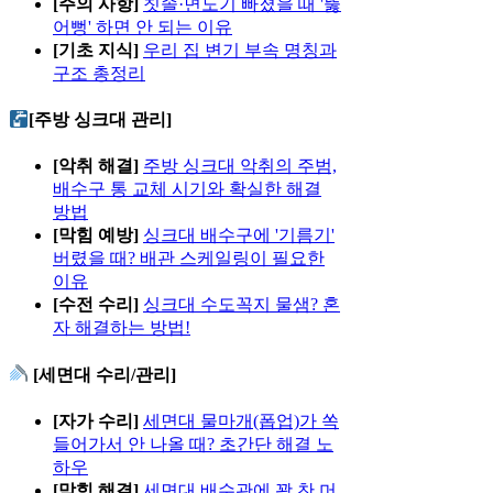
[주의 사항]
칫솔·면도기 빠졌을 때 '뚫
어뻥' 하면 안 되는 이유
[기초 지식]
우리 집 변기 부속 명칭과
구조 총정리
[주방 싱크대 관리]
[악취 해결]
주방 싱크대 악취의 주범,
배수구 통 교체 시기와 확실한 해결
방법
[막힘 예방]
싱크대 배수구에 '기름기'
버렸을 때? 배관 스케일링이 필요한
이유
[수전 수리]
싱크대 수도꼭지 물샘? 혼
자 해결하는 방법!
[세면대 수리/관리]
[자가 수리]
세면대 물마개(폽업)가 쏙
들어가서 안 나올 때? 초간단 해결 노
하우
[막힘 해결]
세면대 배수관에 꽉 찬 머