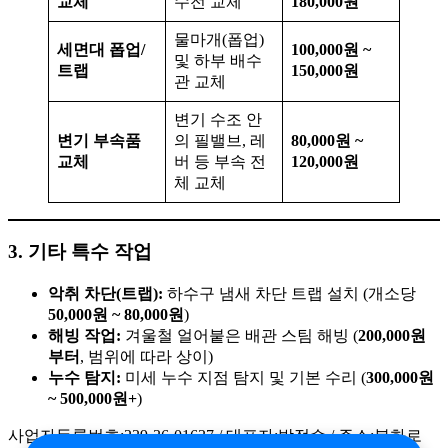
교체
수전 교체
180,000원
물마개(폽업)
세면대 폽업/
100,000원 ~
및 하부 배수
트랩
150,000원
관 교체
변기 수조 안
변기 부속품
의 필밸브, 레
80,000원 ~
교체
버 등 부속 전
120,000원
체 교체
3. 기타 특수 작업
악취 차단(트랩):
하수구 냄새 차단 트랩 설치 (개소당
50,000원 ~ 80,000원
)
해빙 작업:
겨울철 얼어붙은 배관 스팀 해빙 (
200,000원
부터
, 범위에 따라 상이)
누수 탐지:
미세 누수 지점 탐지 및 기본 수리 (
300,000원
~ 500,000원+
)
사업자등록번호:239-36-01637 / 대표자:박정수 / 주소:봉화로