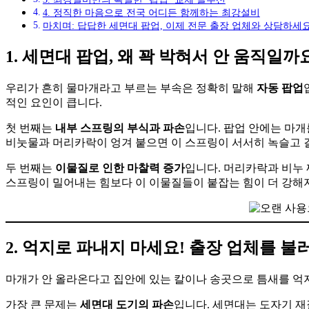
4. 정직한 마음으로 전국 어디든 함께하는 최강설비
마치며: 답답한 세면대 팝업, 이제 전문 출장 업체와 상담하세요
1. 세면대 팝업, 왜 꽉 박혀서 안 움직일까
우리가 흔히 물마개라고 부르는 부속은 정확히 말해
자동 팝업
적인 요인이 큽니다.
첫 번째는
내부 스프링의 부식과 파손
입니다. 팝업 안에는 마개
비눗물과 머리카락이 엉겨 붙으면 이 스프링이 서서히 녹슬고 
두 번째는
이물질로 인한 마찰력 증가
입니다. 머리카락과 비누 
스프링이 밀어내는 힘보다 이 이물질들이 붙잡는 힘이 더 강해지
2. 억지로 파내지 마세요! 출장 업체를 불
마개가 안 올라온다고 집안에 있는 칼이나 송곳으로 틈새를 억지
가장 큰 문제는
세면대 도기의 파손
입니다. 세면대는 도자기 재