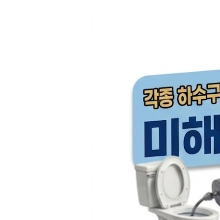
컨
텐
츠
로
건
너
뛰
기