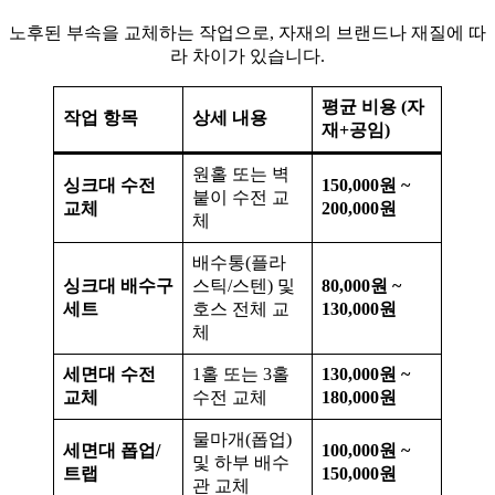
노후된 부속을 교체하는 작업으로, 자재의 브랜드나 재질에 따
라 차이가 있습니다.
평균 비용 (자
작업 항목
상세 내용
재+공임)
원홀 또는 벽
싱크대 수전
150,000원 ~
붙이 수전 교
교체
200,000원
체
배수통(플라
싱크대 배수구
스틱/스텐) 및
80,000원 ~
세트
호스 전체 교
130,000원
체
세면대 수전
1홀 또는 3홀
130,000원 ~
교체
수전 교체
180,000원
물마개(폽업)
세면대 폽업/
100,000원 ~
및 하부 배수
트랩
150,000원
관 교체