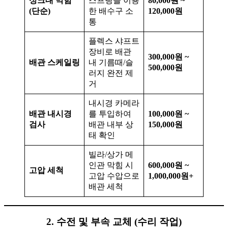
싱크대 막힘
스프링을 이용
80,000원 ~
(단순)
한 배수구 소
120,000원
통
플렉스 샤프트
장비로 배관
300,000원 ~
배관 스케일링
내 기름때/슬
500,000원
러지 완전 제
거
내시경 카메라
배관 내시경
를 투입하여
100,000원 ~
검사
배관 내부 상
150,000원
태 확인
빌라/상가 메
인관 막힘 시
600,000원 ~
고압 세척
고압 수압으로
1,000,000원+
배관 세척
2. 수전 및 부속 교체 (수리 작업)