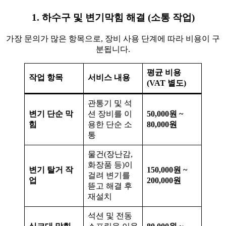
1. 하수구 및 변기막힘 해결 (소통 작업)
가장 문의가 많은 항목으로, 장비 사용 단계에 따라 비용이 구
분됩니다.
평균 비용
작업 항목
서비스 내용
(VAT 별도)
관통기 및 석
변기 단순 막
션 장비를 이
50,000원 ~
힘
용한 단순 소
80,000원
통
물건(장난감,
화장품 등)이
변기 탈거 작
150,000원 ~
걸려 변기를
업
200,000원
뜯고 해결 후
재설치
석션 및 전동