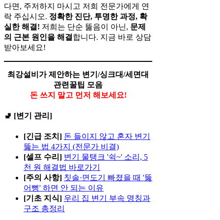
다면, 주저하지 마시고 저희 전문가에게 연
락 주십시오.
정확한 진단, 투명한 과정, 확
실한 해결!
저희는 단순 뚫음이 아닌,
문제
의 근본 원인을 해결
합니다. 지금 바로 상담
받아보세요!
최강설비가 제안하는 변기/싱크대/세면대
관련꿀팁 모음
돈 쓰지 말고 먼저 해보세요!
🚽 [변기 관리]
[긴급 조치]
돈 들이지 않고 혼자 변기
뚫는 법 4가지 (전문가 비결)
[셀프 수리]
변기 물탱크 '쉭~' 소리, 5
천 원 해결법 바로가기
[주의 사항]
칫솔·면도기 빠졌을 때 '뚫
어뻥' 하면 안 되는 이유
[기초 지식]
우리 집 변기 부속 명칭과
구조 총정리