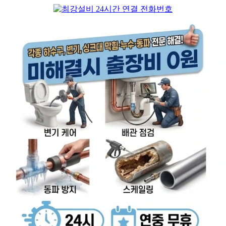
컨
텐
츠
로
건
너
뛰
기