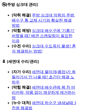
🚰[주방 싱크대 관리]
[악취 해결]
주방 싱크대 악취의 주범,
배수구 통 교체 시기와 확실한 해결
방법
[막힘 예방]
싱크대 배수구에 '기름기'
버렸을 때? 배관 스케일링이 필요한
이유
[수전 수리]
싱크대 수도꼭지 물샘? 혼
자 해결하는 방법!
🚿 [세면대 수리/관리]
[자가 수리]
세면대 물마개(폽업)가 쏙
들어가서 안 나올 때? 초간단 해결 노
하우
[막힘 해결]
세면대 배수관에 꽉 찬 머
리카락, 약품 없이 깨끗하게 제거하는
법
[누수 대처]
세면대 하수구 냄새날때 3
천원 해결법