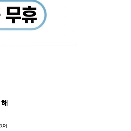
 해
 없어