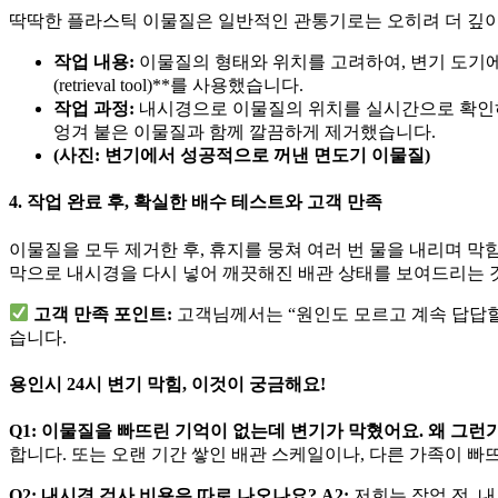
딱딱한 플라스틱 이물질은 일반적인 관통기로는 오히려 더 깊이
작업 내용:
이물질의 형태와 위치를 고려하여, 변기 도기에
(retrieval tool)**를 사용했습니다.
작업 과정:
내시경으로 이물질의 위치를 실시간으로 확인하
엉겨 붙은 이물질과 함께 깔끔하게 제거했습니다.
(사진: 변기에서 성공적으로 꺼낸 면도기 이물질)
4. 작업 완료 후, 확실한 배수 테스트와 고객 만족
이물질을 모두 제거한 후, 휴지를 뭉쳐 여러 번 물을 내리며 
막으로 내시경을 다시 넣어 깨끗해진 배관 상태를 보여드리는 
고객 만족 포인트:
고객님께서는 “원인도 모르고 계속 답답할
습니다.
용인시 24시 변기 막힘, 이것이 궁금해요!
Q1: 이물질을 빠뜨린 기억이 없는데 변기가 막혔어요. 왜 그런
합니다. 또는 오랜 기간 쌓인 배관 스케일이나, 다른 가족이 빠
Q2: 내시경 검사 비용은 따로 나오나요?
A2:
저희는 작업 전, 