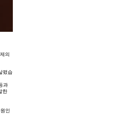
문제의
 살폈습
등과
발한
 원인