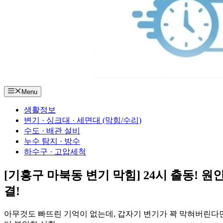
Menu
생활정보
변기 · 싱크대 · 세면대 (막힘/수리)
수도 · 배관 설비
누수 탐지 · 방수
하수구 · 고압세척
[기흥구 마북동 변기 막힘] 24시 출동! 원
결!
아무것도 빠뜨린 기억이 없는데, 갑자기 변기가 꽉 막혀버린다면 