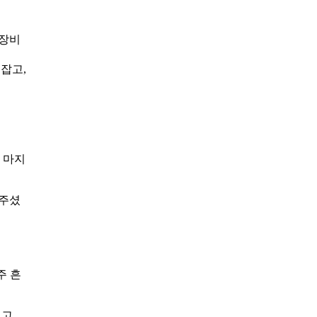
 장비
잡고,
 마지
해주셨
주 흔
고,