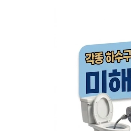
컨
텐
츠
로
건
너
뛰
기