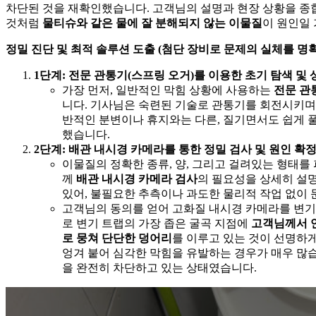
차단된 것을 재확인했습니다. 고객님의 설명과 현장 상황을 종
것처럼
물티슈와 같은 물에 잘 분해되지 않는 이물질
이 원인일
정밀 진단 및 최적 솔루션 도출 (첨단 장비로 문제의 실체를 명
1단계: 전문 관통기(스프링 오거)를 이용한 초기 탐색 및 
가장 먼저, 일반적인 막힘 상황에 사용하는
전문 관
니다. 기사님은 숙련된 기술로 관통기를 회전시키며 배
반적인 분변이나 휴지와는 다른, 질기면서도 쉽게 
했습니다.
2단계: 배관 내시경 카메라를 통한 정밀 검사 및 원인 확
이물질의 정확한 종류, 양, 그리고 걸려있는 형태를
께
배관 내시경 카메라 검사
의 필요성을 상세히 설
있어, 불필요한 추측이나 과도한 물리적 작업 없이
고객님의 동의를 얻어 고화질 내시경 카메라를 변기
로 변기 트랩의 가장 좁은 굴곡 지점에
고객님께서 언
로 뭉쳐 단단한 덩어리
를 이루고 있는 것이 선명하
엉겨 붙어 심각한 막힘을 유발하는 경우가 매우 많습
을 완전히 차단하고 있는 상태였습니다.