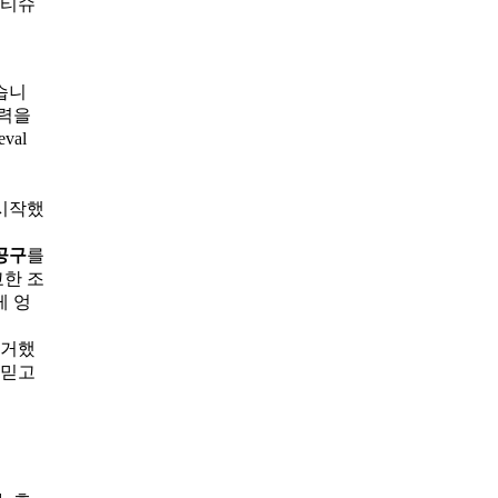
물티슈
습니
입력을
val
 시작했
공구
를
교한 조
게 엉
제거했
 믿고