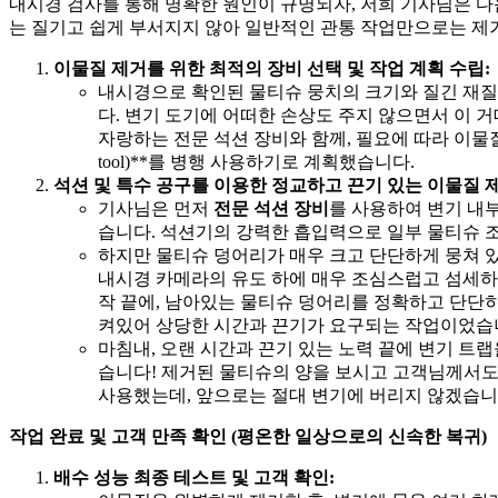
내시경 검사를 통해 명확한 원인이 규명되자, 저희 기사님은 
는 질기고 쉽게 부서지지 않아 일반적인 관통 작업만으로는 제
이물질 제거를 위한 최적의 장비 선택 및 작업 계획 수립:
내시경으로 확인된 물티슈 뭉치의 크기와 질긴 재질
다. 변기 도기에 어떠한 손상도 주지 않으면서 이 
자랑하는 전문 석션 장비와 함께, 필요에 따라 이물질을 
tool)**를 병행 사용하기로 계획했습니다.
석션 및 특수 공구를 이용한 정교하고 끈기 있는 이물질 제
기사님은 먼저
전문 석션 장비
를 사용하여 변기 내
습니다. 석션기의 강력한 흡입력으로 일부 물티슈 
하지만 물티슈 덩어리가 매우 크고 단단하게 뭉쳐 
내시경 카메라의 유도 하에 매우 조심스럽고 섬세하
작 끝에, 남아있는 물티슈 덩어리를 정확하고 단단
켜있어 상당한 시간과 끈기가 요구되는 작업이었습
마침내, 오랜 시간과 끈기 있는 노력 끝에 변기 트
습니다! 제거된 물티슈의 양을 보시고 고객님께서도
사용했는데, 앞으로는 절대 변기에 버리지 않겠습니
작업 완료 및 고객 만족 확인 (평온한 일상으로의 신속한 복귀)
배수 성능 최종 테스트 및 고객 확인: