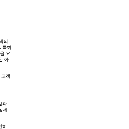
 댁의
. 특히
을 요
은 아
 고객
점과
 상세
전히