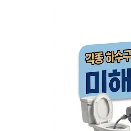
컨
텐
츠
로
건
너
뛰
기