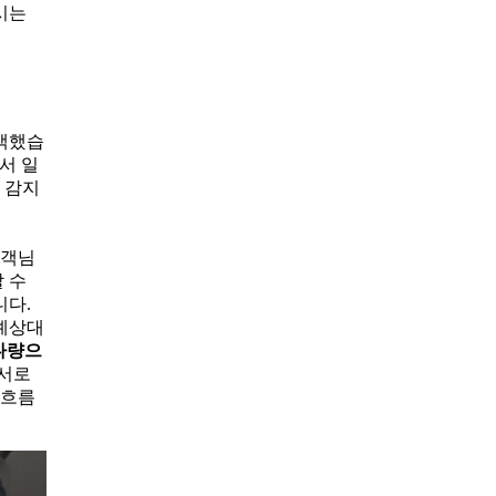
시는
탐색했습
서 일
 감지
고객님
 수
니다.
 예상대
다량으
 서로
 흐름