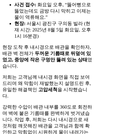
사건 접수:
화요일 오후, “뚫어뻥으로
뚫었는데도 금방 다시 막히고 이제는
물이 역류해요.”
현장:
서울시 광진구 구의동 빌라 (현
재 시간: 2025년 8월 5일 화요일, 오후
1시 16분경)
현장 도착 후 내시경으로 배관을 확인하자,
배관 벽 전체가
두꺼운 기름때로 뒤덮여 있
었고, 중앙에 작은 구멍만 뚫려 있는 상태
였
습니다.
저희는 고객님께 내시경 화면을 직접 보여
드리며 왜 막힘이 재발했는지 설명드린 후,
유일한 해결책인
고압세척
을 시작했습니
다.
강력한 수압이 배관 내부를 360도로 회전하
며 벽에 붙은 기름때를 완벽하게 벗겨냈습
니다. 작업 후, 저희는 다시 내시경으로 새
것처럼 깨끗해진 배관을 고객님과 함께 확
인하고 막힘없이 시원하게 물이 내려가는