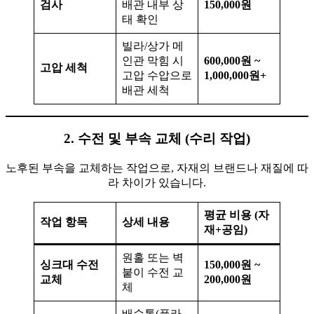
검사
배관 내부 상
150,000원
태 확인
빌라/상가 메
인관 막힘 시
600,000원 ~
고압 세척
고압 수압으로
1,000,000원+
배관 세척
2. 수전 및 부속 교체 (수리 작업)
노후된 부속을 교체하는 작업으로, 자재의 브랜드나 재질에 따
라 차이가 있습니다.
평균 비용 (자
작업 항목
상세 내용
재+공임)
원홀 또는 벽
싱크대 수전
150,000원 ~
붙이 수전 교
교체
200,000원
체
배수통(플라