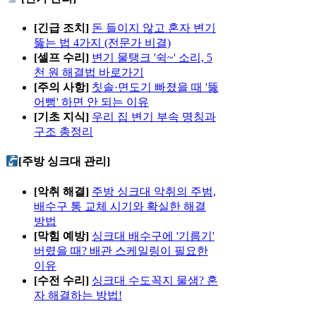
[긴급 조치]
돈 들이지 않고 혼자 변기
뚫는 법 4가지 (전문가 비결)
[셀프 수리]
변기 물탱크 '쉭~' 소리, 5
천 원 해결법 바로가기
[주의 사항]
칫솔·면도기 빠졌을 때 '뚫
어뻥' 하면 안 되는 이유
[기초 지식]
우리 집 변기 부속 명칭과
구조 총정리
[주방 싱크대 관리]
[악취 해결]
주방 싱크대 악취의 주범,
배수구 통 교체 시기와 확실한 해결
방법
[막힘 예방]
싱크대 배수구에 '기름기'
버렸을 때? 배관 스케일링이 필요한
이유
[수전 수리]
싱크대 수도꼭지 물샘? 혼
자 해결하는 방법!