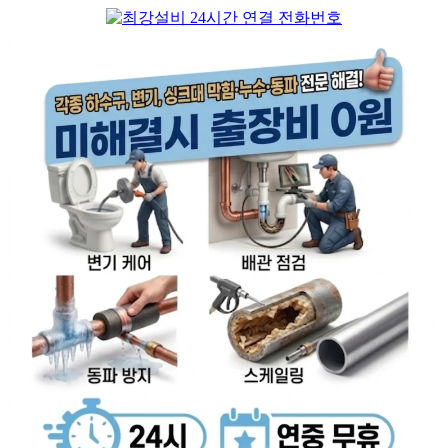
컨
텐
츠
로
건
너
뛰
기