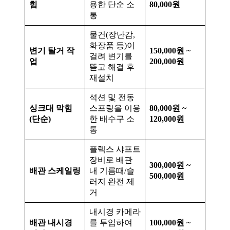
힘
용한 단순 소
80,000원
통
물건(장난감,
화장품 등)이
변기 탈거 작
150,000원 ~
걸려 변기를
업
200,000원
뜯고 해결 후
재설치
석션 및 전동
싱크대 막힘
스프링을 이용
80,000원 ~
(단순)
한 배수구 소
120,000원
통
플렉스 샤프트
장비로 배관
300,000원 ~
배관 스케일링
내 기름때/슬
500,000원
러지 완전 제
거
내시경 카메라
배관 내시경
를 투입하여
100,000원 ~