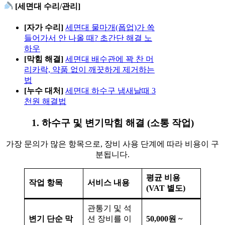
[세면대 수리/관리]
[자가 수리]
세면대 물마개(폽업)가 쏙
들어가서 안 나올 때? 초간단 해결 노
하우
[막힘 해결]
세면대 배수관에 꽉 찬 머
리카락, 약품 없이 깨끗하게 제거하는
법
[누수 대처]
세면대 하수구 냄새날때 3
천원 해결법
1. 하수구 및 변기막힘 해결 (소통 작업)
가장 문의가 많은 항목으로, 장비 사용 단계에 따라 비용이 구
분됩니다.
평균 비용
작업 항목
서비스 내용
(VAT 별도)
관통기 및 석
변기 단순 막
션 장비를 이
50,000원 ~