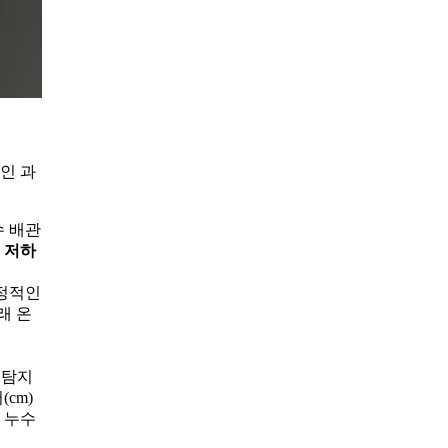
인 과
수 배관
 저하
정적인
래 온
 탐지
cm)
 누수