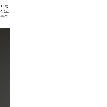
 아랫
집(고
가능성