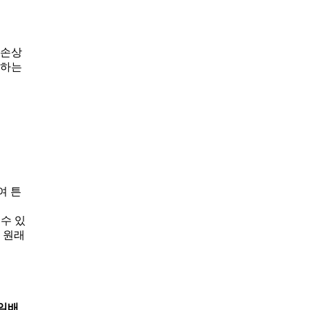
 손상
체하는
여 튼
수 있
 원래
일배