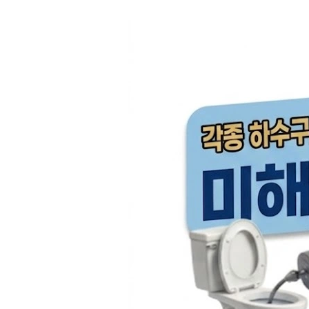
컨
텐
츠
로
건
너
뛰
기