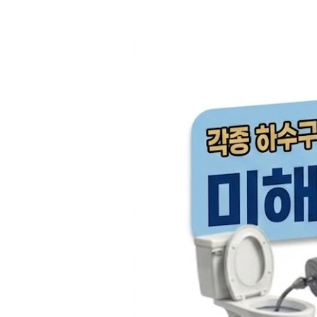
컨
텐
츠
로
건
너
뛰
기