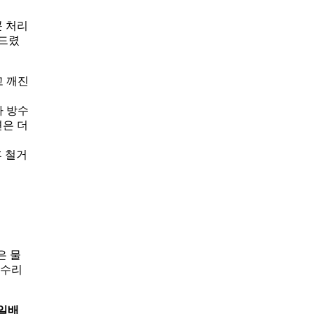
콘 처리
 드렸
고 깨진
차 방수
변은 더
후 철거
은 물
 수리
일배