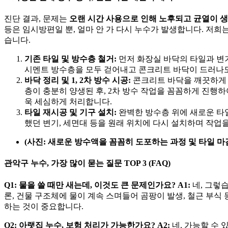
진단 결과, 문제는
오랜 시간 사용으로 인해 노후되고 균열이 생
등은 임시방편일 뿐, 얼마 안 가 다시 누수가 발생합니다. 저
습니다.
기존 타일 및 방수층 철거:
먼저 화장실 바닥의 타일과 변기
시멘트 방수층을 모두 걷어내고 콘크리트 바닥이 드러나도
바닥 정리 및 1, 2차 방수 시공:
콘크리트 바닥을 깨끗하게 
층이 충분히 양생된 후, 2차 방수 작업을 꼼꼼하게 진행
욱 세심하게 처리합니다.
타일 재시공 및 기구 설치:
완벽한 방수층 위에 새로운 타일
했던 변기, 세면대 등을 원래 위치에 다시 설치하며 작업
(사진: 새로운 방수액을 꼼꼼히 도포하는 과정 및 타일 마감
관악구 누수, 가장 많이 묻는 질문 TOP 3 (FAQ)
Q1: 물을 쓸 때만 새는데, 이것도 큰 문제인가요?
A1:
네, 그렇
론, 건물 구조체에 물이 계속 스며들어 곰팡이 발생, 철근 부식 
하는 것이 중요합니다.
Q2: 아랫집 누수, 보험 처리가 가능한가요?
A2:
네, 가능할 수