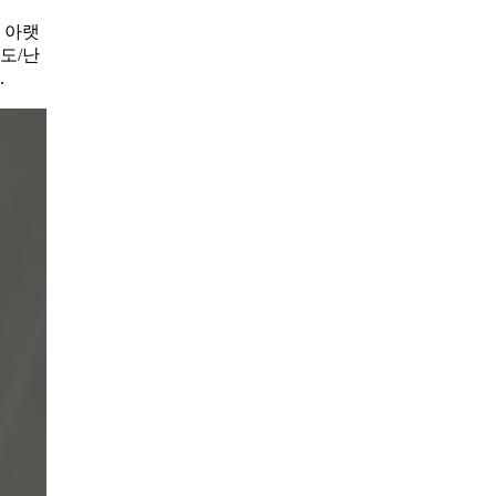
 아랫
도/난
.