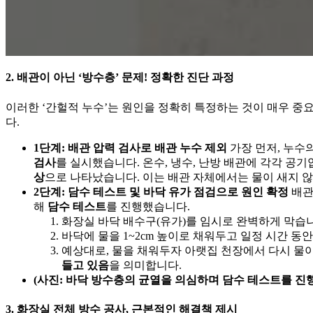
2. 배관이 아닌 ‘방수층’ 문제! 정확한 진단 과정
이러한 ‘간헐적 누수’는 원인을 정확히 특정하는 것이 매우 중
다.
1단계: 배관 압력 검사로 배관 누수 제외
가장 먼저, 누수
검사
를 실시했습니다. 온수, 냉수, 난방 배관에 각각 공
상
으로 나타났습니다. 이는 배관 자체에서는 물이 새지 
2단계: 담수 테스트 및 바닥 유가 점검으로 원인 확정
배관
해
담수 테스트
를 진행했습니다.
화장실 바닥 배수구(유가)를 임시로 완벽하게 막습
바닥에 물을 1~2cm 높이로 채워두고 일정 시간 동
예상대로, 물을 채워두자 아랫집 천장에서 다시 물
들고 있음
을 의미합니다.
(사진: 바닥 방수층의 균열을 의심하며 담수 테스트를 진
3. 화장실 전체 방수 공사, 근본적인 해결책 제시