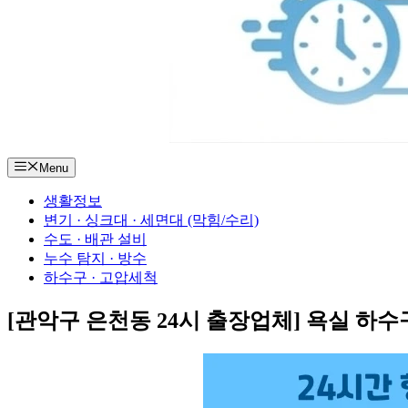
Menu
생활정보
변기 · 싱크대 · 세면대 (막힘/수리)
수도 · 배관 설비
누수 탐지 · 방수
하수구 · 고압세척
[관악구 은천동 24시 출장업체] 욕실 하