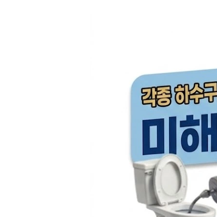
컨
텐
츠
로
건
너
뛰
기