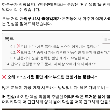
하수구가 막혔을 때, 인터넷에 떠도는 수많은 ‘민간요법’을 먼
악화시킬 수 있습니다.
오늘 저희
관악구 24시 출장업체
가
은천동
에서 마주한 실제 사
는 진실을 짚어드리겠습니다.
목록
오해 1: “뜨거운 물만 계속 부으면 언젠가는 뚫린다.”
오해 2: “시중에서 파는 강력한 약품이면 뭐든지 해결된다.”
전문가의 진실: 정확한 원인 제거가 유일한 해답
관악구 은천동 하수구 문제, 더 이상 오해에 속지 마세요!
오해 1: “뜨거운 물만 계속 부으면 언젠가는 뚫린다.”
많은 분들이 가장 먼저 시도하는 방법입니다. 물론 가벼운 비누 
▶ 진실:
하지만 욕실 막힘의 주범인
머리카락은 뜨거운 물에 절
머리카락과 더 단단하게 엉겨 붙어 막힘을 더욱 견고하게 만들 