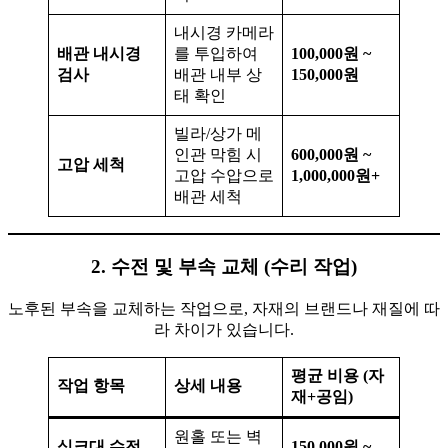
내시경 카메라
배관 내시경
를 투입하여
100,000원 ~
검사
배관 내부 상
150,000원
태 확인
빌라/상가 메
인관 막힘 시
600,000원 ~
고압 세척
고압 수압으로
1,000,000원+
배관 세척
2. 수전 및 부속 교체 (수리 작업)
노후된 부속을 교체하는 작업으로, 자재의 브랜드나 재질에 따
라 차이가 있습니다.
평균 비용 (자
작업 항목
상세 내용
재+공임)
원홀 또는 벽
싱크대 수전
150,000원 ~