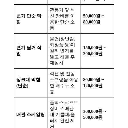
관통기 및 석
변기 단순 막
션 장비를 이
50,000원 ~
힘
용한 단순 소
80,000원
통
물건(장난감,
화장품 등)이
변기 탈거 작
150,000원 ~
걸려 변기를
업
200,000원
뜯고 해결 후
재설치
석션 및 전동
싱크대 막힘
스프링을 이용
80,000원 ~
(단순)
한 배수구 소
120,000원
통
플렉스 샤프트
장비로 배관
300,000원 ~
배관 스케일링
내 기름때/슬
500,000원
러지 완전 제
거