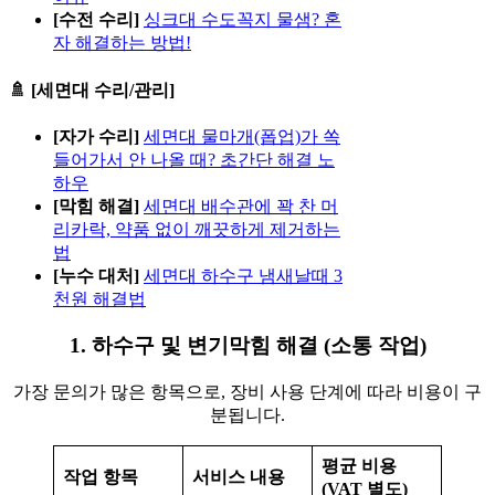
[수전 수리]
싱크대 수도꼭지 물샘? 혼
자 해결하는 방법!
🚿 [세면대 수리/관리]
[자가 수리]
세면대 물마개(폽업)가 쏙
들어가서 안 나올 때? 초간단 해결 노
하우
[막힘 해결]
세면대 배수관에 꽉 찬 머
리카락, 약품 없이 깨끗하게 제거하는
법
[누수 대처]
세면대 하수구 냄새날때 3
천원 해결법
1. 하수구 및 변기막힘 해결 (소통 작업)
가장 문의가 많은 항목으로, 장비 사용 단계에 따라 비용이 구
분됩니다.
평균 비용
작업 항목
서비스 내용
(VAT 별도)