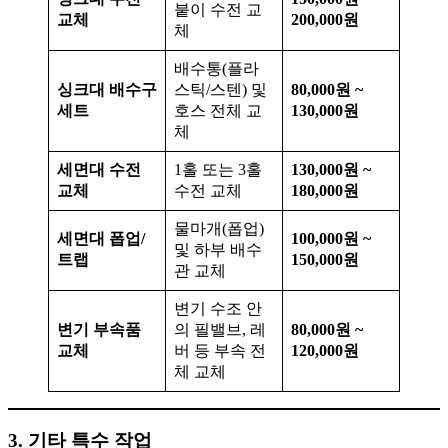
붙이 수전 교
교체
200,000원
체
배수통(플라
싱크대 배수구
스틱/스텐) 및
80,000원 ~
세트
호스 전체 교
130,000원
체
세면대 수전
1홀 또는 3홀
130,000원 ~
교체
수전 교체
180,000원
물마개(폽업)
세면대 폽업/
100,000원 ~
및 하부 배수
트랩
150,000원
관 교체
변기 수조 안
변기 부속품
의 필밸브, 레
80,000원 ~
교체
버 등 부속 전
120,000원
체 교체
3. 기타 특수 작업