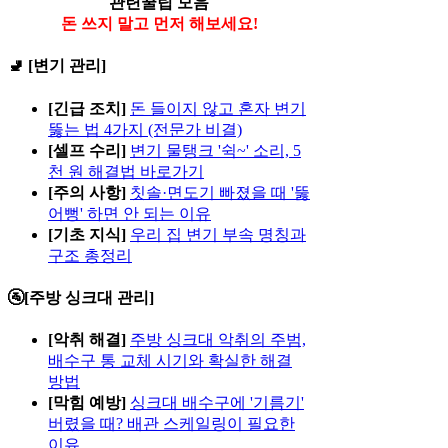
관련꿀팁 모음
돈 쓰지 말고 먼저 해보세요!
🚽 [변기 관리]
[긴급 조치]
돈 들이지 않고 혼자 변기
뚫는 법 4가지 (전문가 비결)
[셀프 수리]
변기 물탱크 '쉭~' 소리, 5
천 원 해결법 바로가기
[주의 사항]
칫솔·면도기 빠졌을 때 '뚫
어뻥' 하면 안 되는 이유
[기초 지식]
우리 집 변기 부속 명칭과
구조 총정리
🚰[주방 싱크대 관리]
[악취 해결]
주방 싱크대 악취의 주범,
배수구 통 교체 시기와 확실한 해결
방법
[막힘 예방]
싱크대 배수구에 '기름기'
버렸을 때? 배관 스케일링이 필요한
이유