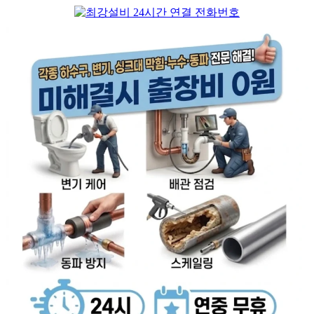
컨
텐
츠
로
건
너
뛰
기