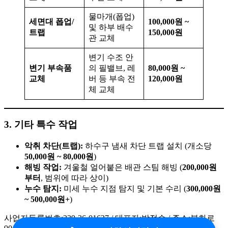
물마개(폽업)
세면대 폽업/
100,000원 ~
및 하부 배수
트랩
150,000원
관 교체
변기 수조 안
변기 부속품
의 필밸브, 레
80,000원 ~
교체
버 등 부속 전
120,000원
체 교체
3. 기타 특수 작업
악취 차단(트랩):
하수구 냄새 차단 트랩 설치 (개소당
50,000원 ~ 80,000원
)
해빙 작업:
겨울철 얼어붙은 배관 스팀 해빙 (
200,000원
부터
, 범위에 따라 상이)
누수 탐지:
미세 누수 지점 탐지 및 기본 수리 (
300,000원
~ 500,000원+
)
사업자등록번호:239-36-01637 / 대표자:박정수 / 주소:봉화로