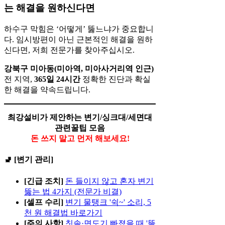
는 해결을 원하신다면
하수구 막힘은 ‘어떻게’ 뚫느냐가 중요합니
다. 임시방편이 아닌 근본적인 해결을 원하
신다면, 저희 전문가를 찾아주십시오.
강북구 미아동(미아역, 미아사거리역 인근)
전 지역,
365일 24시간
정확한 진단과 확실
한 해결을 약속드립니다.
최강설비가 제안하는 변기/싱크대/세면대
관련꿀팁 모음
돈 쓰지 말고 먼저 해보세요!
🚽 [변기 관리]
[긴급 조치]
돈 들이지 않고 혼자 변기
뚫는 법 4가지 (전문가 비결)
[셀프 수리]
변기 물탱크 '쉭~' 소리, 5
천 원 해결법 바로가기
[주의 사항]
칫솔·면도기 빠졌을 때 '뚫