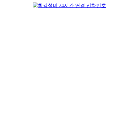
컨
텐
츠
로
건
너
뛰
기