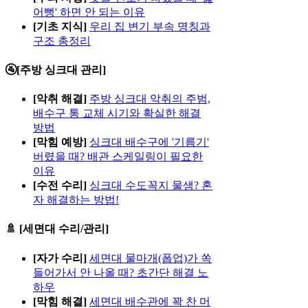
어뻥' 하면 안 되는 이유
[기초 지식]
우리 집 변기 부속 명칭과
구조 총정리
🚰[주방 싱크대 관리]
[악취 해결]
주방 싱크대 악취의 주범,
배수구 통 교체 시기와 확실한 해결
방법
[막힘 예방]
싱크대 배수구에 '기름기'
버렸을 때? 배관 스케일링이 필요한
이유
[수전 수리]
싱크대 수도꼭지 물샘? 혼
자 해결하는 방법!
🚿 [세면대 수리/관리]
[자가 수리]
세면대 물마개(폽업)가 쏙
들어가서 안 나올 때? 초간단 해결 노
하우
[막힘 해결]
세면대 배수관에 꽉 찬 머