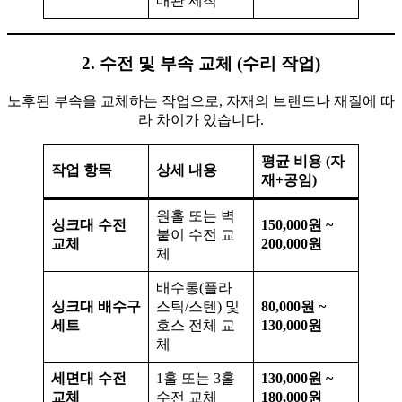
배관 세척
2. 수전 및 부속 교체 (수리 작업)
노후된 부속을 교체하는 작업으로, 자재의 브랜드나 재질에 따
라 차이가 있습니다.
평균 비용 (자
작업 항목
상세 내용
재+공임)
원홀 또는 벽
싱크대 수전
150,000원 ~
붙이 수전 교
교체
200,000원
체
배수통(플라
싱크대 배수구
스틱/스텐) 및
80,000원 ~
세트
호스 전체 교
130,000원
체
세면대 수전
1홀 또는 3홀
130,000원 ~
교체
수전 교체
180,000원