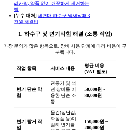
리카락, 약품 없이 깨끗하게 제거하는
법
[누수 대처]
세면대 하수구 냄새날때 3
천원 해결법
1. 하수구 및 변기막힘 해결 (소통 작업)
가장 문의가 많은 항목으로, 장비 사용 단계에 따라 비용이 구
분됩니다.
평균 비용
작업 항목
서비스 내용
(VAT 별도)
관통기 및 석
변기 단순 막
션 장비를 이
50,000원 ~
힘
용한 단순 소
80,000원
통
물건(장난감,
화장품 등)이
변기 탈거 작
150,000원 ~
걸려 변기를
업
200,000원