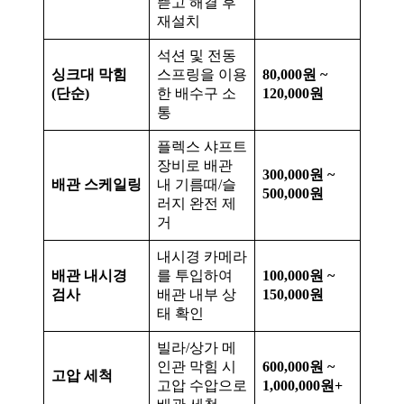
뜯고 해결 후
재설치
석션 및 전동
싱크대 막힘
스프링을 이용
80,000원 ~
(단순)
한 배수구 소
120,000원
통
플렉스 샤프트
장비로 배관
300,000원 ~
배관 스케일링
내 기름때/슬
500,000원
러지 완전 제
거
내시경 카메라
배관 내시경
를 투입하여
100,000원 ~
검사
배관 내부 상
150,000원
태 확인
빌라/상가 메
인관 막힘 시
600,000원 ~
고압 세척
고압 수압으로
1,000,000원+