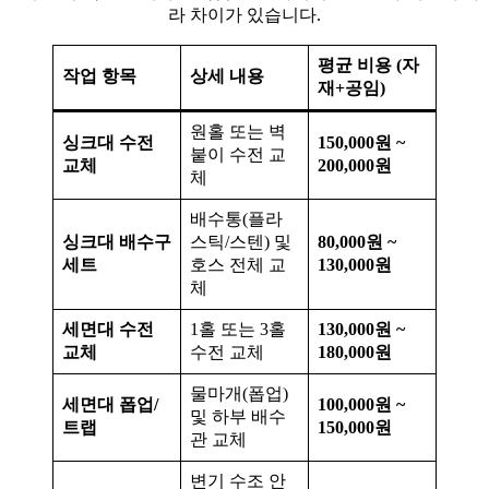
라 차이가 있습니다.
평균 비용 (자
작업 항목
상세 내용
재+공임)
원홀 또는 벽
싱크대 수전
150,000원 ~
붙이 수전 교
교체
200,000원
체
배수통(플라
싱크대 배수구
스틱/스텐) 및
80,000원 ~
세트
호스 전체 교
130,000원
체
세면대 수전
1홀 또는 3홀
130,000원 ~
교체
수전 교체
180,000원
물마개(폽업)
세면대 폽업/
100,000원 ~
및 하부 배수
트랩
150,000원
관 교체
변기 수조 안