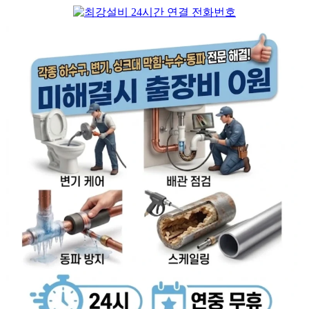
컨
텐
츠
로
건
너
뛰
기