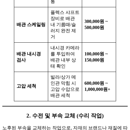
통
플렉스 샤프트
장비로 배관
300,000원 ~
배관 스케일링
내 기름때/슬
500,000원
러지 완전 제
거
내시경 카메라
배관 내시경
를 투입하여
100,000원 ~
검사
배관 내부 상
150,000원
태 확인
빌라/상가 메
인관 막힘 시
600,000원 ~
고압 세척
고압 수압으로
1,000,000원+
배관 세척
2. 수전 및 부속 교체 (수리 작업)
노후된 부속을 교체하는 작업으로, 자재의 브랜드나 재질에 따