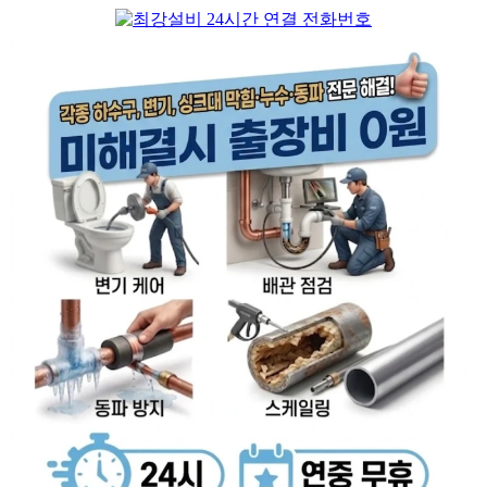
컨
텐
츠
로
건
너
뛰
기