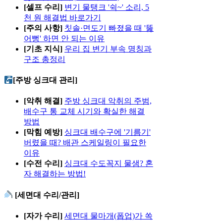
[셀프 수리]
변기 물탱크 '쉭~' 소리, 5
천 원 해결법 바로가기
[주의 사항]
칫솔·면도기 빠졌을 때 '뚫
어뻥' 하면 안 되는 이유
[기초 지식]
우리 집 변기 부속 명칭과
구조 총정리
[주방 싱크대 관리]
[악취 해결]
주방 싱크대 악취의 주범,
배수구 통 교체 시기와 확실한 해결
방법
[막힘 예방]
싱크대 배수구에 '기름기'
버렸을 때? 배관 스케일링이 필요한
이유
[수전 수리]
싱크대 수도꼭지 물샘? 혼
자 해결하는 방법!
[세면대 수리/관리]
[자가 수리]
세면대 물마개(폽업)가 쏙