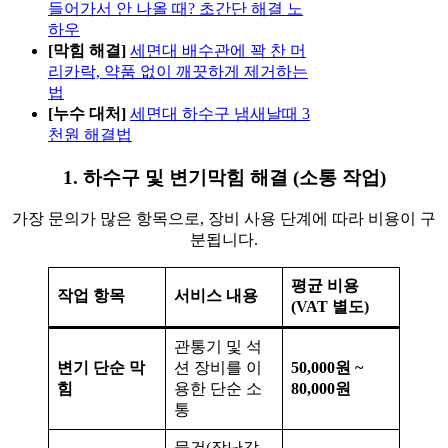
들어가서 안 나올 때? 초간단 해결 노
하우
[막힘 해결]
세면대 배수관에 꽉 찬 머
리카락, 약품 없이 깨끗하게 제거하는
법
[누수 대처]
세면대 하수구 냄새날때 3
천원 해결법
1. 하수구 및 변기막힘 해결 (소통 작업)
가장 문의가 많은 항목으로, 장비 사용 단계에 따라 비용이 구
분됩니다.
평균 비용
작업 항목
서비스 내용
(VAT 별도)
관통기 및 석
변기 단순 막
션 장비를 이
50,000원 ~
힘
용한 단순 소
80,000원
통
물건(장난감,