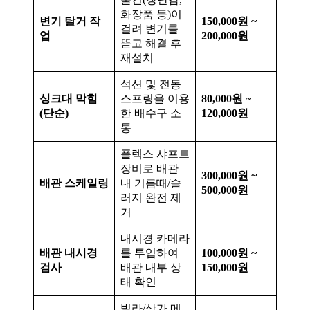
화장품 등)이
변기 탈거 작
150,000원 ~
걸려 변기를
업
200,000원
뜯고 해결 후
재설치
석션 및 전동
싱크대 막힘
스프링을 이용
80,000원 ~
(단순)
한 배수구 소
120,000원
통
플렉스 샤프트
장비로 배관
300,000원 ~
배관 스케일링
내 기름때/슬
500,000원
러지 완전 제
거
내시경 카메라
배관 내시경
를 투입하여
100,000원 ~
검사
배관 내부 상
150,000원
태 확인
빌라/상가 메