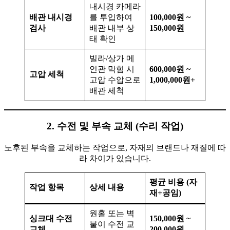
내시경 카메라
배관 내시경
를 투입하여
100,000원 ~
검사
배관 내부 상
150,000원
태 확인
빌라/상가 메
인관 막힘 시
600,000원 ~
고압 세척
고압 수압으로
1,000,000원+
배관 세척
2. 수전 및 부속 교체 (수리 작업)
노후된 부속을 교체하는 작업으로, 자재의 브랜드나 재질에 따
라 차이가 있습니다.
평균 비용 (자
작업 항목
상세 내용
재+공임)
원홀 또는 벽
싱크대 수전
150,000원 ~
붙이 수전 교
교체
200,000원