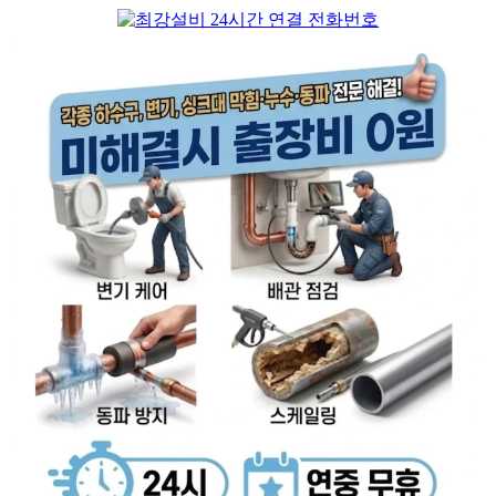
컨
텐
츠
로
건
너
뛰
기