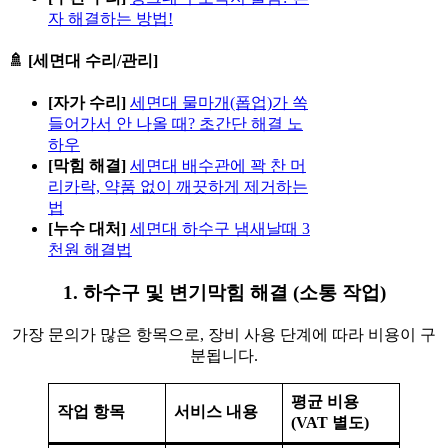
자 해결하는 방법!
🚿 [세면대 수리/관리]
[자가 수리]
세면대 물마개(폽업)가 쏙
들어가서 안 나올 때? 초간단 해결 노
하우
[막힘 해결]
세면대 배수관에 꽉 찬 머
리카락, 약품 없이 깨끗하게 제거하는
법
[누수 대처]
세면대 하수구 냄새날때 3
천원 해결법
1. 하수구 및 변기막힘 해결 (소통 작업)
가장 문의가 많은 항목으로, 장비 사용 단계에 따라 비용이 구
분됩니다.
평균 비용
작업 항목
서비스 내용
(VAT 별도)