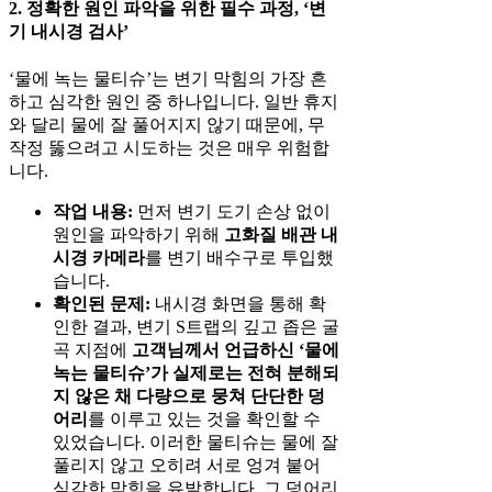
2. 정확한 원인 파악을 위한 필수 과정, ‘변
기 내시경 검사’
‘물에 녹는 물티슈’는 변기 막힘의 가장 흔
하고 심각한 원인 중 하나입니다. 일반 휴지
와 달리 물에 잘 풀어지지 않기 때문에, 무
작정 뚫으려고 시도하는 것은 매우 위험합
니다.
작업 내용:
먼저 변기 도기 손상 없이
원인을 파악하기 위해
고화질 배관 내
시경 카메라
를 변기 배수구로 투입했
습니다.
확인된 문제:
내시경 화면을 통해 확
인한 결과, 변기 S트랩의 깊고 좁은 굴
곡 지점에
고객님께서 언급하신 ‘물에
녹는 물티슈’가 실제로는 전혀 분해되
지 않은 채 다량으로 뭉쳐 단단한 덩
어리
를 이루고 있는 것을 확인할 수
있었습니다. 이러한 물티슈는 물에 잘
풀리지 않고 오히려 서로 엉겨 붙어
심각한 막힘을 유발합니다. 그 덩어리