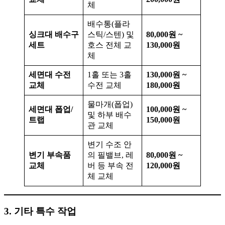
체
배수통(플라
싱크대 배수구
스틱/스텐) 및
80,000원 ~
세트
호스 전체 교
130,000원
체
세면대 수전
1홀 또는 3홀
130,000원 ~
교체
수전 교체
180,000원
물마개(폽업)
세면대 폽업/
100,000원 ~
및 하부 배수
트랩
150,000원
관 교체
변기 수조 안
변기 부속품
의 필밸브, 레
80,000원 ~
교체
버 등 부속 전
120,000원
체 교체
3. 기타 특수 작업