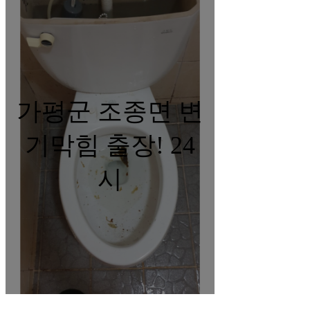
가평군 조종면 변
기막힘 출장! 24
시