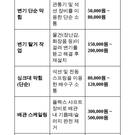
관통기 및 석
변기 단순 막
션 장비를 이
50,000원 ~
힘
용한 단순 소
80,000원
통
물건(장난감,
화장품 등)이
변기 탈거 작
150,000원 ~
걸려 변기를
업
200,000원
뜯고 해결 후
재설치
석션 및 전동
싱크대 막힘
스프링을 이용
80,000원 ~
(단순)
한 배수구 소
120,000원
통
플렉스 샤프트
장비로 배관
300,000원 ~
배관 스케일링
내 기름때/슬
500,000원
러지 완전 제
거