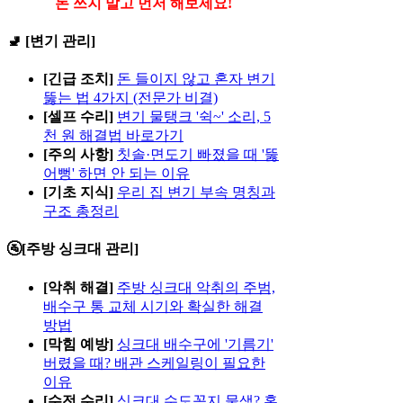
돈 쓰지 말고 먼저 해보세요!
🚽 [변기 관리]
[긴급 조치]
돈 들이지 않고 혼자 변기
뚫는 법 4가지 (전문가 비결)
[셀프 수리]
변기 물탱크 '쉭~' 소리, 5
천 원 해결법 바로가기
[주의 사항]
칫솔·면도기 빠졌을 때 '뚫
어뻥' 하면 안 되는 이유
[기초 지식]
우리 집 변기 부속 명칭과
구조 총정리
🚰[주방 싱크대 관리]
[악취 해결]
주방 싱크대 악취의 주범,
배수구 통 교체 시기와 확실한 해결
방법
[막힘 예방]
싱크대 배수구에 '기름기'
버렸을 때? 배관 스케일링이 필요한
이유
[수전 수리]
싱크대 수도꼭지 물샘? 혼