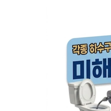
컨
텐
츠
로
건
너
뛰
기