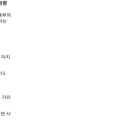
전문
 내부의
하는
 마지
다.
 가리
번 사