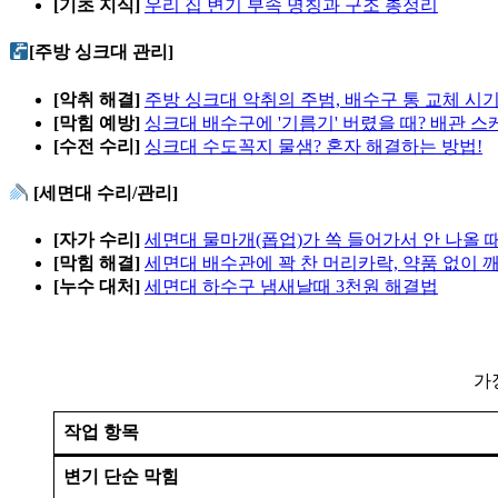
[기초 지식]
우리 집 변기 부속 명칭과 구조 총정리
[주방 싱크대 관리]
[악취 해결]
주방 싱크대 악취의 주범, 배수구 통 교체 시
[막힘 예방]
싱크대 배수구에 '기름기' 버렸을 때? 배관 
[수전 수리]
싱크대 수도꼭지 물샘? 혼자 해결하는 방법!
[세면대 수리/관리]
[자가 수리]
세면대 물마개(폽업)가 쏙 들어가서 안 나올 
[막힘 해결]
세면대 배수관에 꽉 찬 머리카락, 약품 없이 
[누수 대처]
세면대 하수구 냄새날때 3천원 해결법
가
작업 항목
변기 단순 막힘