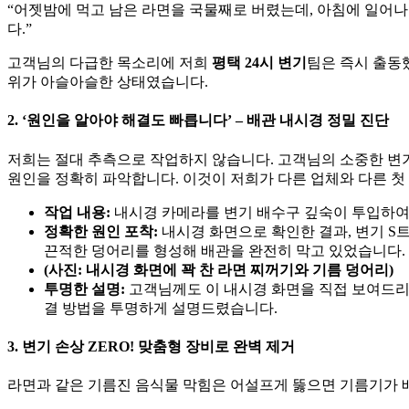
“어젯밤에 먹고 남은 라면을 국물째로 버렸는데, 아침에 일어나
다.”
고객님의 다급한 목소리에 저희
평택 24시 변기
팀은 즉시 출동
위가 아슬아슬한 상태였습니다.
2. ‘원인을 알아야 해결도 빠릅니다’ – 배관 내시경 정밀 진단
저희는 절대 추측으로 작업하지 않습니다. 고객님의 소중한 변
원인을 정확히 파악합니다. 이것이 저희가 다른 업체와 다른 첫
작업 내용:
내시경 카메라를 변기 배수구 깊숙이 투입하여
정확한 원인 포착:
내시경 화면으로 확인한 결과, 변기 S
끈적한 덩어리를 형성해 배관을 완전히 막고 있었습니다.
(사진: 내시경 화면에 꽉 찬 라면 찌꺼기와 기름 덩어리)
투명한 설명:
고객님께도 이 내시경 화면을 직접 보여드리며
결 방법을 투명하게 설명드렸습니다.
3. 변기 손상 ZERO! 맞춤형 장비로 완벽 제거
라면과 같은 기름진 음식물 막힘은 어설프게 뚫으면 기름기가 배