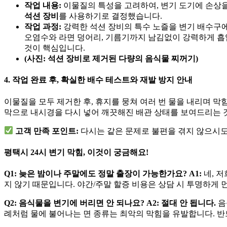
작업 내용:
이물질의 특성을 고려하여, 변기 도기에 손상
석션 장비
를 사용하기로 결정했습니다.
작업 과정:
강력한 석션 장비의 특수 노즐을 변기 배수구에
오염수와 라면 덩어리, 기름기까지 남김없이 강력하게 
것이 핵심입니다.
(사진: 석션 장비로 제거된 다량의 음식물 찌꺼기)
4. 작업 완료 후, 확실한 배수 테스트와 재발 방지 안내
이물질을 모두 제거한 후, 휴지를 뭉쳐 여러 번 물을 내리며 
막으로 내시경을 다시 넣어 깨끗해진 배관 상태를 보여드리는 
고객 만족 포인트:
다시는 같은 문제로 불편을 겪지 않으시
평택시 24시 변기 막힘, 이것이 궁금해요!
Q1: 늦은 밤이나 주말에도 정말 출장이 가능한가요?
A1:
네, 
지 않기 때문입니다. 야간/주말 할증 비용은 상담 시 투명하게 
Q2: 음식물을 변기에 버리면 안 되나요?
A2:
절대 안 됩니다.
음
례처럼 물에 불어나는 면 종류는 최악의 막힘을 유발합니다. 반