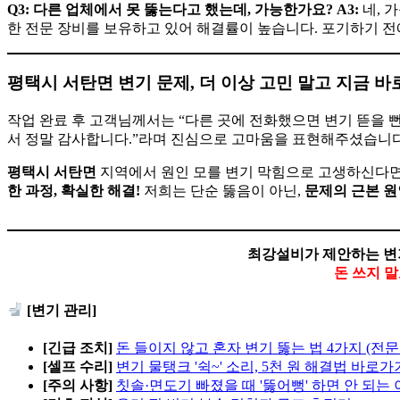
Q3: 다른 업체에서 못 뚫는다고 했는데, 가능한가요?
A3:
네, 
한 전문 장비를 보유하고 있어 해결률이 높습니다. 포기하기 전
평택시 서탄면 변기 문제, 더 이상 고민 말고 지금 바
작업 완료 후 고객님께서는 “다른 곳에 전화했으면 변기 뜯을
서 정말 감사합니다.”라며 진심으로 고마움을 표현해주셨습니다
평택시 서탄면
지역에서 원인 모를 변기 막힘으로 고생하신다면
한 과정, 확실한 해결!
저희는 단순 뚫음이 아닌,
문제의 근본 원
최강설비가 제안하는 변
돈 쓰지 
[변기 관리]
[긴급 조치]
돈 들이지 않고 혼자 변기 뚫는 법 4가지 (전문
[셀프 수리]
변기 물탱크 '쉭~' 소리, 5천 원 해결법 바로가
[주의 사항]
칫솔·면도기 빠졌을 때 '뚫어뻥' 하면 안 되는