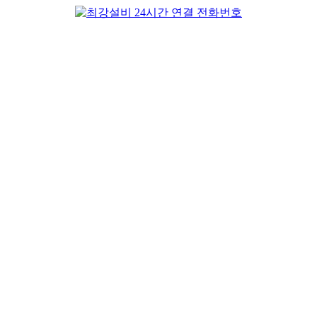
컨
텐
츠
로
건
너
뛰
기