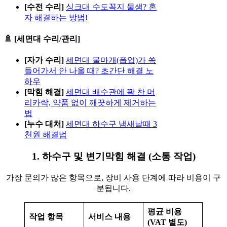
[수전 수리]
싱크대 수도꼭지 물샘? 혼
자 해결하는 방법!
🚿 [세면대 수리/관리]
[자가 수리]
세면대 물마개(폽업)가 쏙
들어가서 안 나올 때? 초간단 해결 노
하우
[막힘 해결]
세면대 배수관에 꽉 찬 머
리카락, 약품 없이 깨끗하게 제거하는
법
[누수 대처]
세면대 하수구 냄새날때 3
천원 해결법
1. 하수구 및 변기막힘 해결 (소통 작업)
가장 문의가 많은 항목으로, 장비 사용 단계에 따라 비용이 구
분됩니다.
평균 비용
작업 항목
서비스 내용
(VAT 별도)