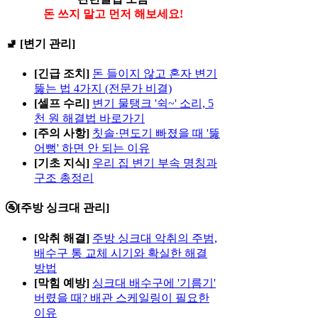
돈 쓰지 말고 먼저 해보세요!
🚽 [변기 관리]
[긴급 조치]
돈 들이지 않고 혼자 변기
뚫는 법 4가지 (전문가 비결)
[셀프 수리]
변기 물탱크 '쉭~' 소리, 5
천 원 해결법 바로가기
[주의 사항]
칫솔·면도기 빠졌을 때 '뚫
어뻥' 하면 안 되는 이유
[기초 지식]
우리 집 변기 부속 명칭과
구조 총정리
🚰[주방 싱크대 관리]
[악취 해결]
주방 싱크대 악취의 주범,
배수구 통 교체 시기와 확실한 해결
방법
[막힘 예방]
싱크대 배수구에 '기름기'
버렸을 때? 배관 스케일링이 필요한
이유