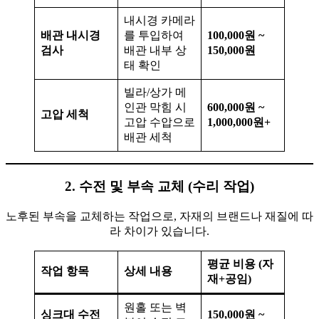
내시경 카메라
배관 내시경
를 투입하여
100,000원 ~
검사
배관 내부 상
150,000원
태 확인
빌라/상가 메
인관 막힘 시
600,000원 ~
고압 세척
고압 수압으로
1,000,000원+
배관 세척
2. 수전 및 부속 교체 (수리 작업)
노후된 부속을 교체하는 작업으로, 자재의 브랜드나 재질에 따
라 차이가 있습니다.
평균 비용 (자
작업 항목
상세 내용
재+공임)
원홀 또는 벽
싱크대 수전
150,000원 ~