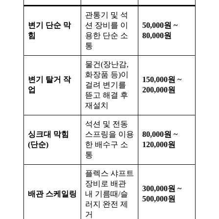
관통기 및 석
변기 단순 막
션 장비를 이
50,000원 ~
힘
용한 단순 소
80,000원
통
물건(장난감,
화장품 등)이
변기 탈거 작
150,000원 ~
걸려 변기를
업
200,000원
뜯고 해결 후
재설치
석션 및 전동
싱크대 막힘
스프링을 이용
80,000원 ~
(단순)
한 배수구 소
120,000원
통
플렉스 샤프트
장비로 배관
300,000원 ~
배관 스케일링
내 기름때/슬
500,000원
러지 완전 제
거