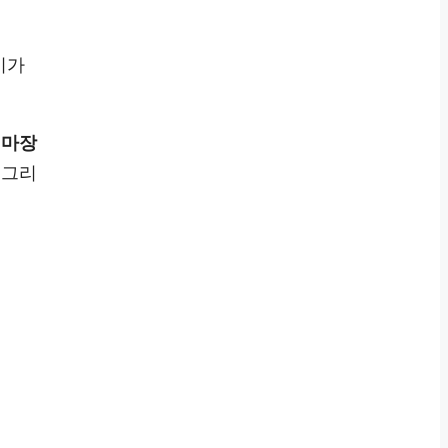
이가
 마장
 그리