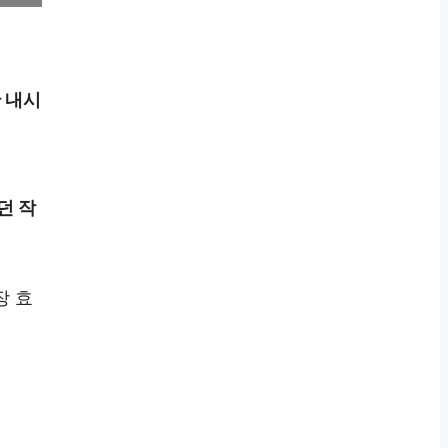
 내시
던 작
장 효