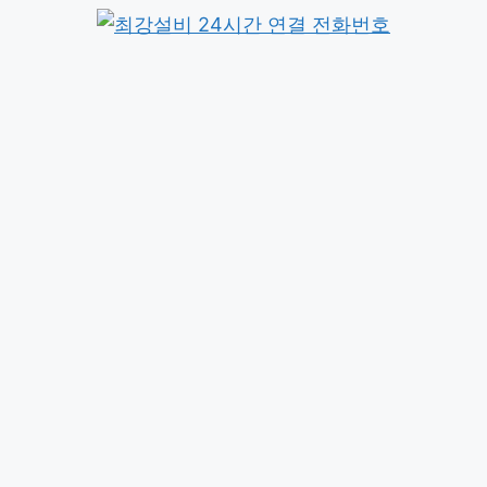
컨
텐
츠
로
건
너
뛰
기