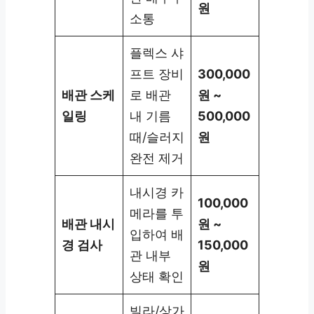
원
소통
플렉스 샤
프트 장비
300,000
배관 스케
로 배관
원 ~
일링
내 기름
500,000
때/슬러지
원
완전 제거
내시경 카
100,000
메라를 투
배관 내시
원 ~
입하여 배
경 검사
150,000
관 내부
원
상태 확인
빌라/상가