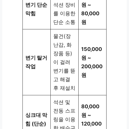
변기 단순
석션 장비
원 ~
막힘
를 이용한
80,000
단순 소통
원
물건(장
난감, 화
150,000
장품 등)
변기 탈거
원 ~
이 걸려
작업
200,000
변기를 뜯
원
고 해결
후 재설치
석션 및
80,000
전동 스프
싱크대 막
원 ~
링을 이용
힘 (단순)
120,000
한 배수구