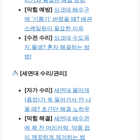
시기와 확실한 해결 방법
[막힘 예방]
싱크대 배수구
에 '기름기' 버렸을 때? 배관
스케일링이 필요한 이유
[수전 수리]
싱크대 수도꼭
지 물샘? 혼자 해결하는 방
법!
[세면대 수리/관리]
[자가 수리]
세면대 물마개
(폽업)가 쏙 들어가서 안 나
올 때? 초간단 해결 노하우
[막힘 해결]
세면대 배수관
에 꽉 찬 머리카락, 약품 없
이 깨끗하게 제거하는 법