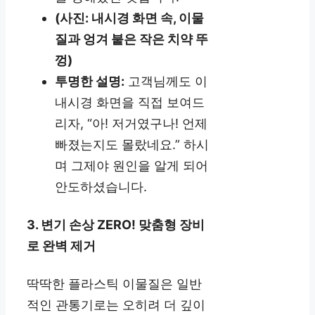
(사진: 내시경 화면 속, 이물
질과 엉겨 붙은 작은 치약 뚜
껑)
투명한 설명:
고객님께도 이
내시경 화면을 직접 보여드
리자, “아! 저거였구나! 언제
빠졌는지도 몰랐네요.” 하시
며 그제야 원인을 알게 되어
안도하셨습니다.
3. 변기 손상 ZERO! 맞춤형 장비
로 완벽 제거
딱딱한 플라스틱 이물질은 일반
적인 관통기로는 오히려 더 깊이