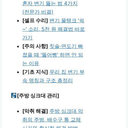
혼자 변기 뚫는 법 4가지
(전문가 비결)
[셀프 수리]
변기 물탱크 '쉭
~' 소리, 5천 원 해결법 바로
가기
[주의 사항]
칫솔·면도기 빠
졌을 때 '뚫어뻥' 하면 안 되
는 이유
[기초 지식]
우리 집 변기 부
속 명칭과 구조 총정리
[주방 싱크대 관리]
[악취 해결]
주방 싱크대 악
취의 주범, 배수구 통 교체