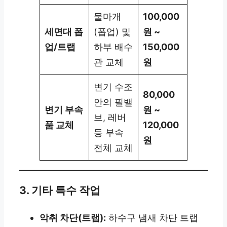
물마개
100,000
세면대 폽
(폽업) 및
원 ~
업/트랩
하부 배수
150,000
관 교체
원
변기 수조
80,000
안의 필밸
변기 부속
원 ~
브, 레버
품 교체
120,000
등 부속
원
전체 교체
3. 기타 특수 작업
악취 차단(트랩):
하수구 냄새 차단 트랩