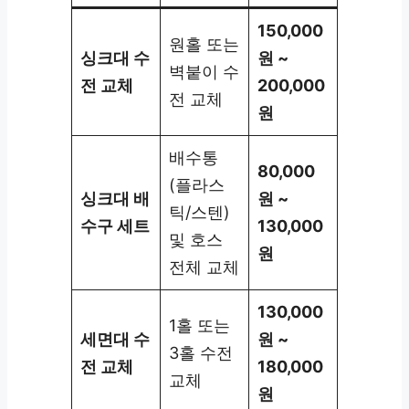
150,000
원홀 또는
싱크대 수
원 ~
벽붙이 수
전 교체
200,000
전 교체
원
배수통
80,000
(플라스
싱크대 배
원 ~
틱/스텐)
수구 세트
130,000
및 호스
원
전체 교체
130,000
1홀 또는
세면대 수
원 ~
3홀 수전
전 교체
180,000
교체
원