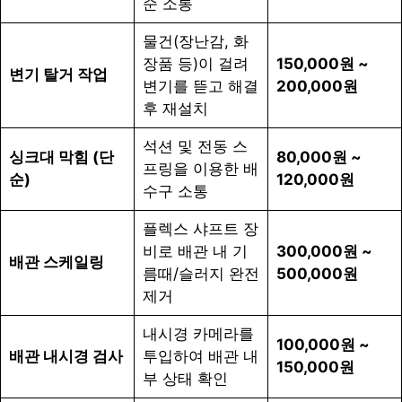
순 소통
물건(장난감, 화
장품 등)이 걸려
150,000원 ~
변기 탈거 작업
변기를 뜯고 해결
200,000원
후 재설치
석션 및 전동 스
싱크대 막힘 (단
80,000원 ~
프링을 이용한 배
순)
120,000원
수구 소통
플렉스 샤프트 장
비로 배관 내 기
300,000원 ~
배관 스케일링
름때/슬러지 완전
500,000원
제거
내시경 카메라를
100,000원 ~
배관 내시경 검사
투입하여 배관 내
150,000원
부 상태 확인