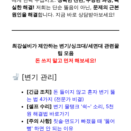
에게 연락 주십시오.
정확한 진단, 투명한 과정, 확
실한 해결!
저희는 단순 뚫음이 아닌,
문제의 근본
원인을 해결
합니다. 지금 바로 상담받아보세요!
최강설비가 제안하는 변기/싱크대/세면대 관련꿀
팁 모음
돈 쓰지 말고 먼저 해보세요!
[변기 관리]
[긴급 조치]
돈 들이지 않고 혼자 변기 뚫
는 법 4가지 (전문가 비결)
[셀프 수리]
변기 물탱크 '쉭~' 소리, 5천
원 해결법 바로가기
[주의 사항]
칫솔·면도기 빠졌을 때 '뚫어
뻥' 하면 안 되는 이유