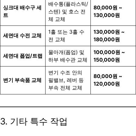
배수통(플라스틱/
싱크대 배수구 세
80,000원 ~
스텐) 및 호스 전
트
130,000원
체 교체
1홀 또는 3홀 수
130,000원 ~
세면대 수전 교체
전 교체
180,000원
물마개(폽업) 및
100,000원 ~
세면대 폽업/트랩
하부 배수관 교체
150,000원
변기 수조 안의
80,000원 ~
변기 부속품 교체
필밸브, 레버 등
120,000원
부속 전체 교체
3. 기타 특수 작업