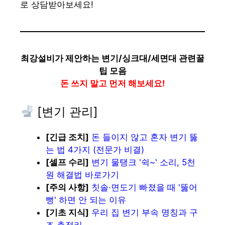
로 상담받아보세요!
최강설비가 제안하는 변기/싱크대/세면대 관련꿀
팁 모음
돈 쓰지 말고 먼저 해보세요!
[변기 관리]
[긴급 조치]
돈 들이지 않고 혼자 변기 뚫
는 법 4가지 (전문가 비결)
[셀프 수리]
변기 물탱크 '쉭~' 소리, 5천
원 해결법 바로가기
[주의 사항]
칫솔·면도기 빠졌을 때 '뚫어
뻥' 하면 안 되는 이유
[기초 지식]
우리 집 변기 부속 명칭과 구
조 총정리