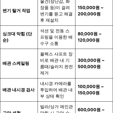
물건(장난감, 화
장품 등)이 걸려
150,000원 ~
변기 탈거 작업
변기를 뜯고 해결
200,000원
후 재설치
석션 및 전동 스
싱크대 막힘 (단
80,000원 ~
프링을 이용한 배
순)
120,000원
수구 소통
플렉스 샤프트 장
비로 배관 내 기
300,000원 ~
배관 스케일링
름때/슬러지 완전
500,000원
제거
내시경 카메라를
100,000원 ~
배관 내시경 검사
투입하여 배관 내
150,000원
부 상태 확인
빌라/상가 메인관
600,000원 ~