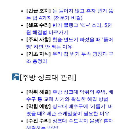
[긴급 조치]
돈 들이지 않고 혼자 변기 뚫
는 법 4가지 (전문가 비결)
[셀프 수리]
변기 물탱크 '쉭~' 소리, 5천
원 해결법 바로가기
[주의 사항]
칫솔·면도기 빠졌을 때 '뚫어
뻥' 하면 안 되는 이유
[기초 지식]
우리 집 변기 부속 명칭과 구
조 총정리
[주방 싱크대 관리]
[악취 해결]
주방 싱크대 악취의 주범, 배
수구 통 교체 시기와 확실한 해결 방법
[막힘 예방]
싱크대 배수구에 '기름기' 버
렸을 때? 배관 스케일링이 필요한 이유
[수전 수리]
싱크대 수도꼭지 물샘? 혼자
해결하는 방법!