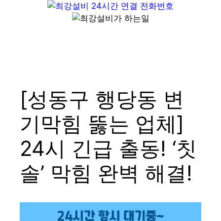
컨
텐
츠
로
Menu
건
너
뛰
[성동구 행당동 변
기
기막힘 뚫는 업체]
24시 긴급 출동! ‘칫
솔’ 막힘 완벽 해결!