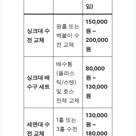
임)
150,000
원홀 또는
싱크대 수
원 ~
벽붙이 수
전 교체
200,000
전 교체
원
배수통
80,000
(플라스
싱크대 배
원 ~
틱/스텐)
수구 세트
130,000
및 호스
원
전체 교체
130,000
1홀 또는
세면대 수
원 ~
3홀 수전
전 교체
180,000