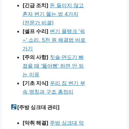
[긴급 조치]
돈 들이지 않고
혼자 변기 뚫는 법 4가지
(전문가 비결)
[셀프 수리]
변기 물탱크 '쉭
~' 소리, 5천 원 해결법 바로
가기
[주의 사항]
칫솔·면도기 빠
졌을 때 '뚫어뻥' 하면 안 되
는 이유
[기초 지식]
우리 집 변기 부
속 명칭과 구조 총정리
[주방 싱크대 관리]
[악취 해결]
주방 싱크대 악