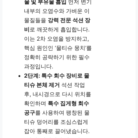
물 및 부유물 흡입
먼저 변기
내부의 오염수와 가벼운 이
물질들을
강력 전문 석션 장
비
로 깨끗하게 흡입합니다.
이는 2차 오염을 방지하고,
핵심 원인인 ‘물티슈 뭉치’를
정확히 공략하기 위한 필수
과정입니다.
2단계: 특수 회수 장비로 물
티슈 본체 제거
석션 작업
후, 내시경으로 다시 위치를
확인하며
특수 집게형 회수
공구
를 사용하여 팽창된 물
티슈 덩어리를 조심스럽게
잡아 통째로 끌어냈습니다.