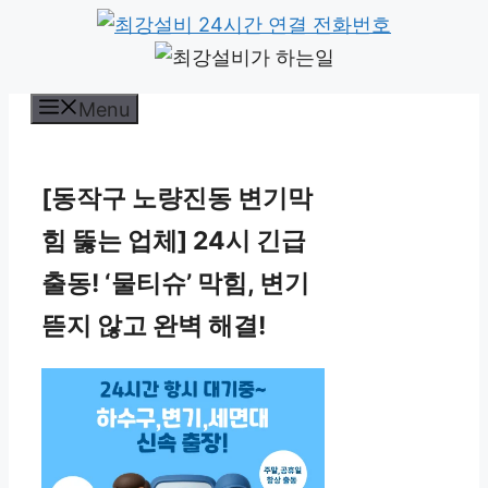
컨
텐
츠
Menu
로
건
너
[동작구 노량진동 변기막
뛰
힘 뚫는 업체] 24시 긴급
기
출동! ‘물티슈’ 막힘, 변기
뜯지 않고 완벽 해결!