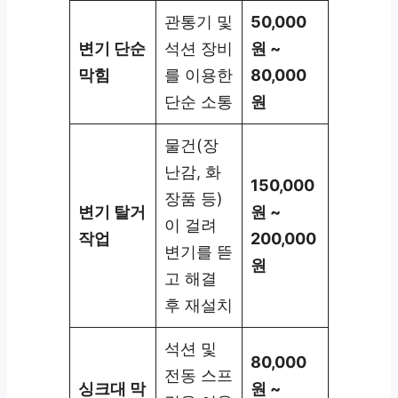
관통기 및
50,000
변기 단순
석션 장비
원 ~
막힘
를 이용한
80,000
단순 소통
원
물건(장
난감, 화
150,000
장품 등)
변기 탈거
원 ~
이 걸려
작업
200,000
변기를 뜯
원
고 해결
후 재설치
석션 및
80,000
전동 스프
싱크대 막
원 ~