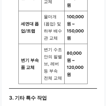
교체
원
물마개
100,000
세면대 폽
(폽업) 및
원 ~
업/트랩
하부 배수
150,000
관 교체
원
변기 수조
80,000
안의 필밸
변기 부속
원 ~
브, 레버
품 교체
120,000
등 부속
원
전체 교체
3. 기타 특수 작업