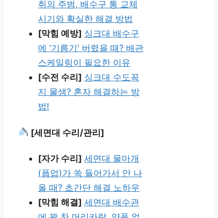
취의 주범, 배수구 통 교체
시기와 확실한 해결 방법
[막힘 예방]
싱크대 배수구
에 '기름기' 버렸을 때? 배관
스케일링이 필요한 이유
[수전 수리]
싱크대 수도꼭
지 물샘? 혼자 해결하는 방
법!
[세면대 수리/관리]
[자가 수리]
세면대 물마개
(폽업)가 쏙 들어가서 안 나
올 때? 초간단 해결 노하우
[막힘 해결]
세면대 배수관
에 꽉 찬 머리카락, 약품 없