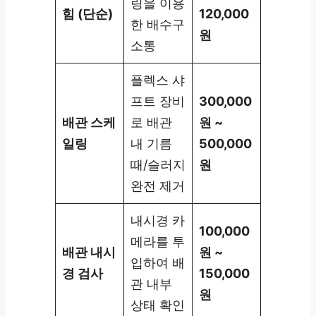
링을 이용
힘 (단순)
120,000
한 배수구
원
소통
플렉스 샤
프트 장비
300,000
배관 스케
로 배관
원 ~
일링
내 기름
500,000
때/슬러지
원
완전 제거
내시경 카
100,000
메라를 투
배관 내시
원 ~
입하여 배
경 검사
150,000
관 내부
원
상태 확인