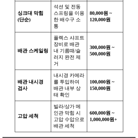
석션 및 전동
싱크대 막힘
스프링을 이용
80,000원 ~
(단순)
한 배수구 소
120,000원
통
플렉스 샤프트
장비로 배관
300,000원 ~
배관 스케일링
내 기름때/슬
500,000원
러지 완전 제
거
내시경 카메라
배관 내시경
를 투입하여
100,000원 ~
검사
배관 내부 상
150,000원
태 확인
빌라/상가 메
인관 막힘 시
600,000원 ~
고압 세척
고압 수압으로
1,000,000원+
배관 세척