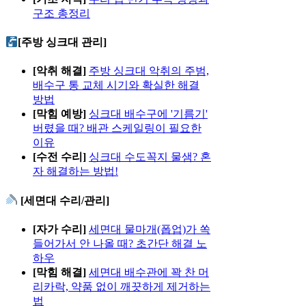
구조 총정리
[주방 싱크대 관리]
[악취 해결]
주방 싱크대 악취의 주범,
배수구 통 교체 시기와 확실한 해결
방법
[막힘 예방]
싱크대 배수구에 '기름기'
버렸을 때? 배관 스케일링이 필요한
이유
[수전 수리]
싱크대 수도꼭지 물샘? 혼
자 해결하는 방법!
[세면대 수리/관리]
[자가 수리]
세면대 물마개(폽업)가 쏙
들어가서 안 나올 때? 초간단 해결 노
하우
[막힘 해결]
세면대 배수관에 꽉 찬 머
리카락, 약품 없이 깨끗하게 제거하는
법