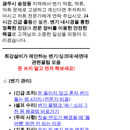
광주시 송정동
지역에서 변기 막힘, 역류,
악취 문제로 고생하고 계신다면 주저하지
마시고 저희 전문가에게 연락 주십시오.
24
시간 긴급 출동
은 물론,
변기 내시경을 통한
정확한 진단
과
전문 장비를 이용한 안전한
해결
로 고객님의 소중한 일상을 되찾아 드
리겠습니다.
최강설비가 제안하는 변기/싱크대/세면대
관련꿀팁 모음
돈 쓰지 말고 먼저 해보세요!
[변기 관리]
[긴급 조치]
돈 들이지 않고 혼자 변기
뚫는 법 4가지 (전문가 비결)
[셀프 수리]
변기 물탱크 '쉭~' 소리, 5
천 원 해결법 바로가기
[주의 사항]
칫솔·면도기 빠졌을 때 '뚫
어뻥' 하면 안 되는 이유
[기초 지식]
우리 집 변기 부속 명칭과