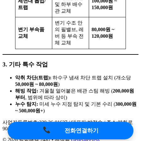
세면대 폽업/
100,000원 ~
및 하부 배수
트랩
150,000원
관 교체
변기 수조 안
변기 부속품
의 필밸브, 레
80,000원 ~
교체
버 등 부속 전
120,000원
체 교체
3. 기타 특수 작업
악취 차단(트랩):
하수구 냄새 차단 트랩 설치 (개소당
50,000원 ~ 80,000원
)
해빙 작업:
겨울철 얼어붙은 배관 스팀 해빙 (
200,000원
부터
, 범위에 따라 상이)
누수 탐지:
미세 누수 지점 탐지 및 기본 수리 (
300,000원
~ 500,000원+
)
사업자등록번호:239-36-01637 / 대표자:박정수 / 주소:봉화로
90-13
전화연결하기
© 2026 막힘해결 24시
• 제작됨
GeneratePress