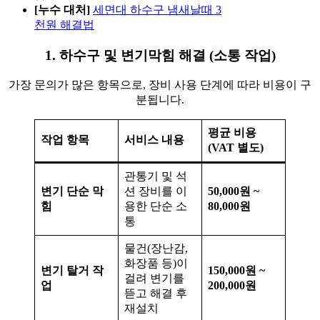
[누수 대처]
세면대 하수구 냄새날때 3
천원 해결법
1. 하수구 및 변기막힘 해결 (소통 작업)
가장 문의가 많은 항목으로, 장비 사용 단계에 따라 비용이 구
분됩니다.
평균 비용
작업 항목
서비스 내용
(VAT 별도)
관통기 및 석
변기 단순 막
션 장비를 이
50,000원 ~
힘
용한 단순 소
80,000원
통
물건(장난감,
화장품 등)이
변기 탈거 작
150,000원 ~
걸려 변기를
업
200,000원
뜯고 해결 후
재설치