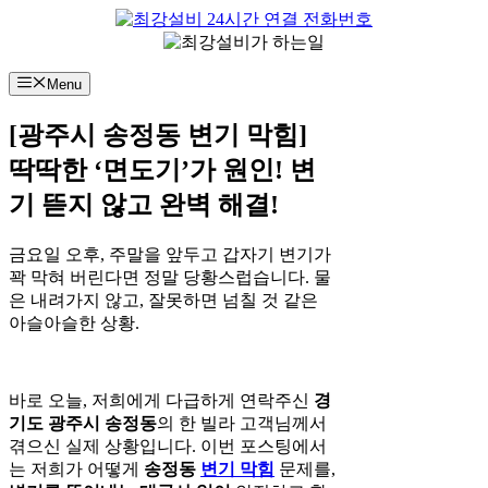
컨
텐
츠
Menu
로
건
[광주시 송정동 변기 막힘]
너
뛰
딱딱한 ‘면도기’가 원인! 변
기
기 뜯지 않고 완벽 해결!
금요일 오후, 주말을 앞두고 갑자기 변기가
꽉 막혀 버린다면 정말 당황스럽습니다. 물
은 내려가지 않고, 잘못하면 넘칠 것 같은
아슬아슬한 상황.
바로 오늘, 저희에게 다급하게 연락주신
경
기도 광주시 송정동
의 한 빌라 고객님께서
겪으신 실제 상황입니다. 이번 포스팅에서
는 저희가 어떻게
송정동
변기 막힘
문제를,